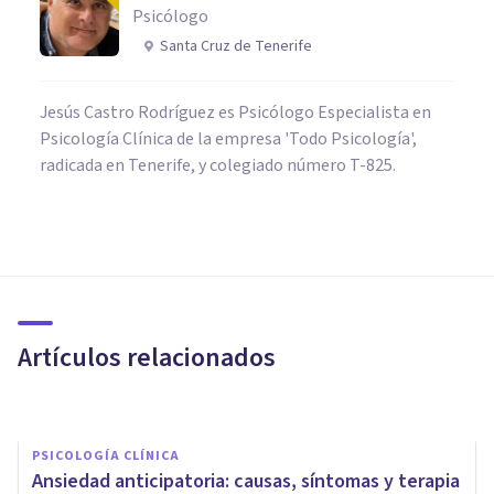
Psicólogo
Santa Cruz de Tenerife
Jesús Castro Rodríguez es Psicólogo Especialista en
Psicología Clínica de la empresa 'Todo Psicología',
radicada en Tenerife, y colegiado número T-825.
PSICOLOGÍA
El Trastorno de Ansiedad
Infantil en la actualidad:
¿cómo debe abordarse?
Artículos relacionados
Jesús Vergara
PSICOLOGÍA CLÍNICA
Ansiedad anticipatoria: causas, síntomas y terapia