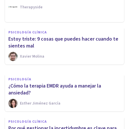
Therapyside
PSICOLOGÍA CLÍNICA
PSICOLOGÍA CLÍNICA
Los 10 mandamientos para
Estoy triste: 9 cosas que puedes hacer cuando te
vencer la ansiedad
sientes mal
Xavier Molina
Javier Ares Arranz
PSICOLOGÍA
¿Cómo la terapia EMDR ayuda a manejar la
ansiedad?
Esther Jiménez García
PSICOLOGÍA CLÍNICA
Por qué gestionar la incertidumbre es clave para