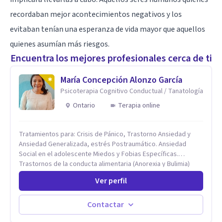
recordaban mejor acontecimientos negativos y los
evitaban tenían una esperanza de vida mayor que aquellos
quienes asumían más riesgos.
Encuentra los mejores profesionales cerca de ti
María Concepción Alonzo García
Psicoterapia Cognitivo Conductual / Tanatología
Ontario
Terapia online
Tratamientos para: Crisis de Pánico, Trastorno Ansiedad y
Ansiedad Generalizada, estrés Postraumático. Ansiedad
Social en el adolescente Miedos y Fobias Específicas.
Trastornos de la conducta alimentaria (Anorexia y Bulimia)
Modificación conductas no deseadas. Impulsividad,
Ver perfil
conductas obsesivas, compulsividad. Trastorno obsesivo
compulsivo. Tratamiento Eficaz para la Depresión (AC)
Evaluación, contención e intervención en riesgo Suicida
Contactar
Conductas autolesivas en el adolescente. Problemas con el