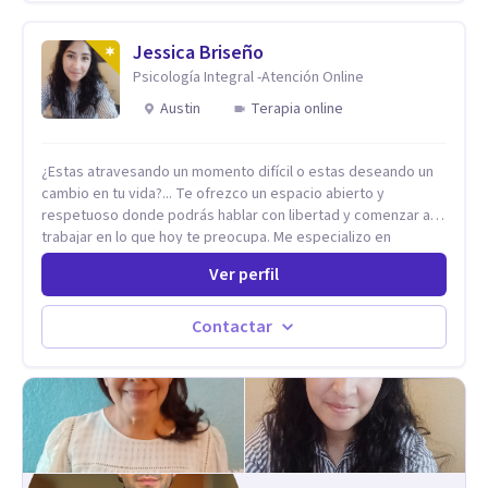
consumo de alcohol y sustancias. Tratamiento del Estrés.
Mindfulness. Estimulación temprana, Establecimiento del
vínculo del Apego Seguro. Orientación sexual,
Jessica Briseño
Acompañamiento Tanatológico. Cuidados paliativos en
Psicología Integral -Atención Online
enfermedades crónicas.
Austin
Terapia online
¿Estas atravesando un momento difícil o estas deseando un
cambio en tu vida?... Te ofrezco un espacio abierto y
respetuoso donde podrás hablar con libertad y comenzar a
trabajar en lo que hoy te preocupa. Me especializo en
Trastornos de Ansiedad y a lo largo de mi experiencia
Ver perfil
profesional he acompañado a muchas Familias y Parejas con
distintas problemáticas como el manejo del estrés,
Autoestima, Gestión de la Ira, Depresión, Retos en la Crianza,
Contactar
Codependencia, Celos, entre otros. Cuento con más de 12
años de experiencia en el área de la Salud mental y he
trabajado en distintos contextos clínicos con niños,
Adolescentes y Adultos