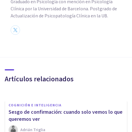
Graduado en Psicología con mención en Psicología
Clínica por la Universidad de Barcelona. Postgrado de
Actualización de Psicopatología Clínica en la UB.
COGNICIÓN E INTELIGENCIA
​Cognición: definición,
procesos principales y
funcionamiento
Artículos relacionados
Arturo Torres
COGNICIÓN E INTELIGENCIA
Sesgo de confirmación: cuando solo vemos lo que
queremos ver
Adrián Triglia