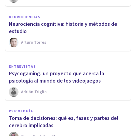
PSICOLOGÍA
NEUROCIENCIAS
El poder de las emociones (9
Neurociencia cognitiva: historia y métodos de
claves científicas)
estudio
Arturo Torres
Grecia Guzmán Martínez
ENTREVISTAS
Psycogaming, un proyecto que acerca la
psicología al mundo de los videojuegos
Adrián Triglia
PSICOLOGÍA
Toma de decisiones: qué es, fases y partes del
cerebro implicadas