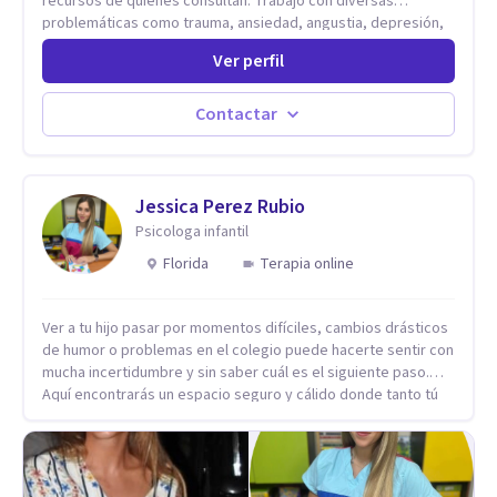
recursos de quienes consultan. Trabajo con diversas
problemáticas como trauma, ansiedad, angustia, depresión,
estrés, violencias, abuso sexual y procesos migratorios,
Ver perfil
entre otros. Ofrezco un espacio seguro, de escucha activa y
contención, comprometido con tu bienestar emocional y con
un enfoque centrado en el autoconocimiento y el aprendizaje
Contactar
mutuo. Mi manera de trabajar se enfoca principalmente en los
conflictos y malestares que emergen en el presente,
estableciendo objetivos graduales y flexibles, de acuerdo a
tu ritmo y posibilidades.
Jessica Perez Rubio
Psicologa infantil
Florida
Terapia online
Ver a tu hijo pasar por momentos difíciles, cambios drásticos
de humor o problemas en el colegio puede hacerte sentir con
mucha incertidumbre y sin saber cuál es el siguiente paso.
Aquí encontrarás un espacio seguro y cálido donde tanto tú
como tus hijos se sentirán realmente escuchados,
comprendidos y apoyados para recuperar la tranquilidad en
casa. Me especializo en guiar a familias a través de
herramientas prácticas y dinámicas adaptadas a la edad de