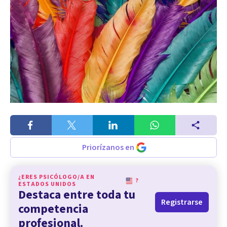
Priorízanos en
¿ERES PSICÓLOGO/A EN
?
ESTADOS UNIDOS
Destaca entre toda tu
Registrarse
competencia
profesional.