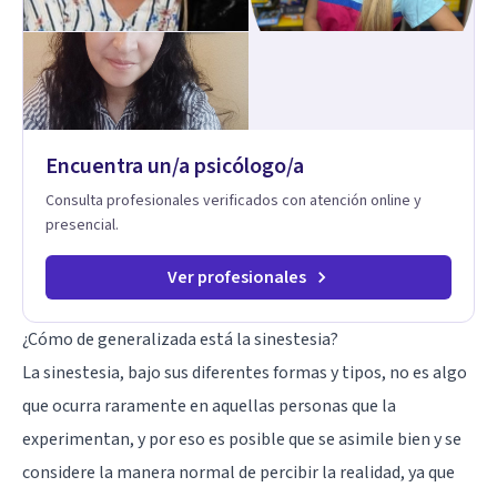
cada menor, dejando de lado las etiquetas y los tecnicismos.
Mi forma de trabajar se centra en entender las emociones
que hay detrás del comportamiento, ayudándoles a
desarrollar la confianza necesaria para superar sus retos y
fortaleciendo la comunicación entre ustedes. Acompaño a
niños y adolescentes que están lidiando con la ansiedad, la
timidez, la rebeldía o dificultades escolares, así como a
Encuentra un/a psicólogo/a
padres que buscan orientación y pautas claras para educar
sin perder la paciencia ni el control. Si estás listo para dar el
Consulta profesionales verificados con atención online y
primer paso hacia una convivencia familiar más armoniosa,
presencial.
agenda tu sesión y empecemos a trabajar juntos.
Ver profesionales
¿Cómo de generalizada está la sinestesia?
La sinestesia, bajo sus diferentes formas y tipos, no es algo
que ocurra raramente en aquellas personas que la
experimentan, y por eso es posible que se asimile bien y se
considere la manera normal de percibir la realidad, ya que