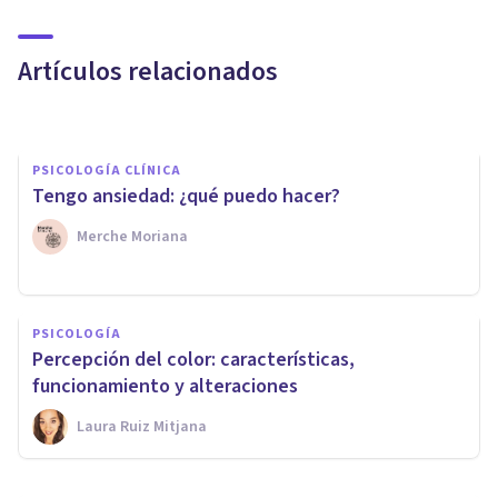
de entender a la mente
humana
Artículos relacionados
Adolfo Castañeda
PSICOLOGÍA CLÍNICA
Tengo ansiedad: ¿qué puedo hacer?
Merche Moriana
PSICOLOGÍA
Psicología del color:
PSICOLOGÍA
significado y curiosidades de
Percepción del color: características,
los colores
funcionamiento y alteraciones
Laura Ruiz Mitjana
Jonathan García-Allen