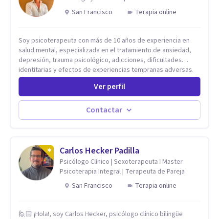
San Francisco
Terapia online
Soy psicoterapeuta con más de 10 años de experiencia en
salud mental, especializada en el tratamiento de ansiedad,
depresión, trauma psicológico, adicciones, dificultades
identitarias y efectos de experiencias tempranas adversas.
Ofrezco un espacio terapéutico seguro, confidencial y
Ver perfil
profundamente humano, donde el dolor emocional puede
transformarse en autoconocimiento, regulación emocional y
bienestar. Trabajo desde un enfoque integrativo que combina
Contactar
psicoanálisis, terapia somática y de trauma, psicología
corporal, Mentalization Based Therapy (MBT), hipnoterapia y
respiración neurodinámica, integrando actualmente la
Psicología Analítica Junguiana. Mi abordaje también incorpora
Carlos Hecker Padilla
perspectivas interculturales, ecopsicología y el trabajo
Psicólogo Clínico | Sexoterapeuta I Master
simbólico con el inconsciente, entendiendo que cada
Psicoterapia Integral | Terapeuta de Pareja
proceso terapéutico es único y requiere una mirada
San Francisco
Terapia online
personalizada.
🙋🏻 ¡Hola!, soy Carlos Hecker, psicólogo clínico bilingüe