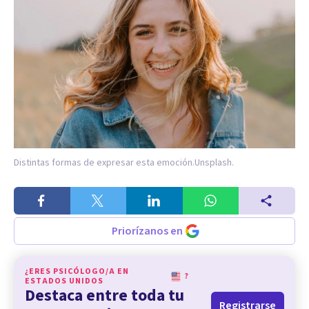
Distintas formas de expresar esta emoción.
Unsplash.
Priorízanos en
¿ERES PSICÓLOGO/A EN
?
ESTADOS UNIDOS
Destaca entre toda tu
Registrarse