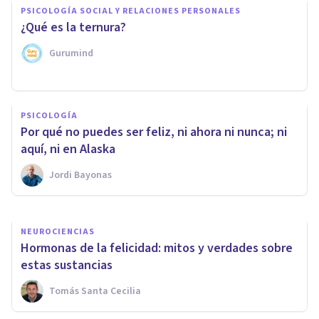
PSICOLOGÍA SOCIAL Y RELACIONES PERSONALES
¿Qué es la ternura?
Gurumind
COACHING Y LIDERAZGO
Insatisfacción personal: ¿por
PSICOLOGÍA
qué surge y cómo superar esa
Por qué no puedes ser feliz, ni ahora ni nunca; ni
sensación?
aquí, ni en Alaska
Jordi Bayonas
Rubén Camacho
NEUROCIENCIAS
Hormonas de la felicidad: mitos y verdades sobre
estas sustancias
Tomás Santa Cecilia