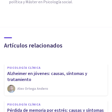
política y Máster en Psicología social.
PSICOLOGÍA CLÍNICA
Afasia de Wernicke:
descripción, síntomas y causas
Artículos relacionados
Alex Figueroba
PSICOLOGÍA CLÍNICA
Alzheimer en jóvenes: causas, síntomas y
tratamiento
Alex Ortega Andero
PSICOLOGÍA CLÍNICA
Descubren rasgos inusuales en
PSICOLOGÍA CLÍNICA
el cerebro de las personas con
​Pérdida de memoria por estrés: causas y síntomas