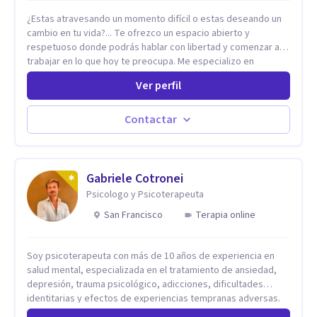
¿Estas atravesando un momento difícil o estas deseando un
cambio en tu vida?... Te ofrezco un espacio abierto y
respetuoso donde podrás hablar con libertad y comenzar a
trabajar en lo que hoy te preocupa. Me especializo en
Trastornos de Ansiedad y a lo largo de mi experiencia
Ver perfil
profesional he acompañado a muchas Familias y Parejas con
distintas problemáticas como el manejo del estrés,
Autoestima, Gestión de la Ira, Depresión, Retos en la Crianza,
Contactar
Codependencia, Celos, entre otros. Cuento con más de 12
años de experiencia en el área de la Salud mental y he
trabajado en distintos contextos clínicos con niños,
Adolescentes y Adultos
Gabriele Cotronei
Psicologo y Psicoterapeuta
San Francisco
Terapia online
Soy psicoterapeuta con más de 10 años de experiencia en
salud mental, especializada en el tratamiento de ansiedad,
depresión, trauma psicológico, adicciones, dificultades
identitarias y efectos de experiencias tempranas adversas.
Ofrezco un espacio terapéutico seguro, confidencial y