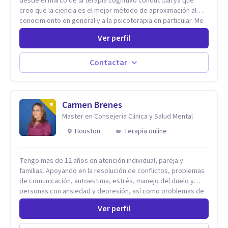
desde el marco de la terapia cognitivo conductual ya que
creo que la ciencia es el mejor método de aproximación al
conocimiento en general y a la psicoterapia en particular. Me
interesan los procesos de cambio conductual por los que una
Ver perfil
persona pueda alcanzar sus objetivos, transitando,
aceptando y modificando sus patrones cognitivos y
emocionales. Abordo patologías específicas como trastornos
Contactar
de ansiedad y del ánimo, y también crisis vitales y procesos
de crecimiento personal.
Carmen Brenes
Master en Consejeria Clinica y Salud Mental
Houston
Terapia online
Tengo mas de 12 años en atención individual, pareja y
familias. Apoyando en la resolución de conflictos, problemas
de comunicación, autoestima, estrés, manejo del duelo y
personas con ansiedad y depresión, así como problemas de
conducta y comportamiento. Desarrollo de personas
Ver perfil
maximizando su potencial y elevando su desempeño.
Estableciendo metas a corto y largo plazo, es vital para la