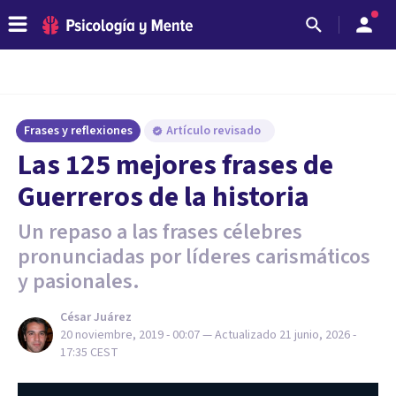
Frases y reflexiones
Artículo revisado
Las 125 mejores frases de
Guerreros de la historia
Un repaso a las frases célebres
pronunciadas por líderes carismáticos
y pasionales.
César Juárez
20 noviembre, 2019 - 00:07
— Actualizado
21 junio, 2026 -
17:35
CEST