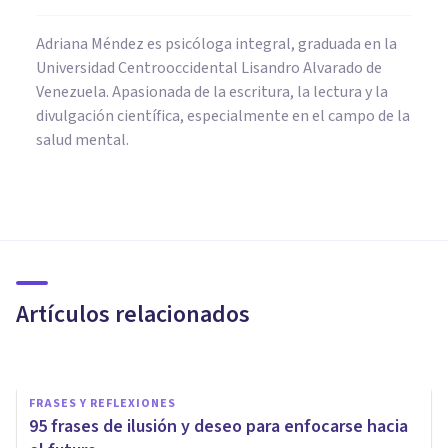
Adriana Méndez es psicóloga integral, graduada en la
Universidad Centrooccidental Lisandro Alvarado de
Venezuela. Apasionada de la escritura, la lectura y la
divulgación científica, especialmente en el campo de la
salud mental.
FRASES Y REFLEXIONES
Las 120 mejores frases para
tatuarse
Artículos relacionados
Francis Castel
FRASES Y REFLEXIONES
95 frases de ilusión y deseo para enfocarse hacia