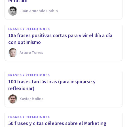
el futuro
Juan Armando Corbin
FRASES Y REFLEXIONES
FRASES Y REFLEXIONES
Las 85 mejores frases y
185 frases positivas cortas para vivir el día a día
reflexiones de Michel Foucault
con optimismo
Arturo Torres
Juan Armando Corbin
FRASES Y REFLEXIONES
100 frases fantásticas (para inspirarse y
reflexionar)
Xavier Molina
FRASES Y REFLEXIONES
50 frases y citas célebres sobre el Marketing