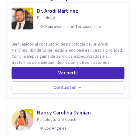
Dr. Arodi Martinez
Psicólogo
Monrovia
Terapia online
Bienvenidos al consultorio de psicología del Dr. Arodi
Martínez, donde tu bienestar emocional es nuestra prioridad.
Con una amplia gama de servicios especializados en
trastornos de ansiedad, depresión y otros trastornos
emocionales, estamos dedicados a ofrecerte el mejor
Ver perfil
tratamiento para mejorar tu salud mental. En nuestro
consultorio, ofrecemos una variedad de terapias y
tratamientos diseñados para satisfacer tus necesidades
Contactar
específicas: Terapia para Trastornos de Ansiedad y
Depresión: Somos expertos en el tratamiento de la ansiedad
y la depresión, utilizando enfoques basados en evidencia
para ayudarte a recuperar tu bienestar emocional. Terapia
Nancy Carolina Damian
Individual, de Pareja y Familiar: Trabajamos contigo y tus
Psicóloga/ Life Coach
seres queridos para fortalecer las relaciones y mejorar la
Los Angeles
dinámica familiar. Evaluaciones Psicológicas y Terapias
Especializadas: Terapia cognitivo-conductual Terapia de