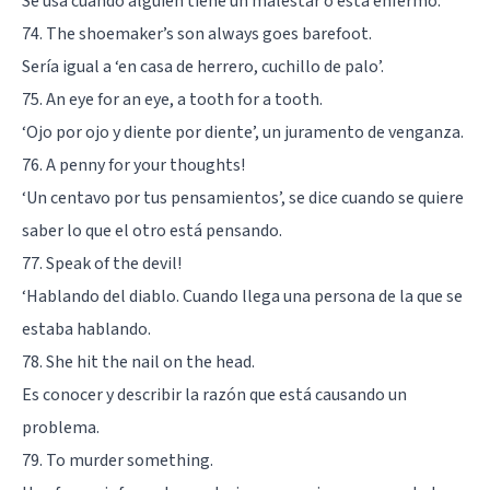
Se usa cuando alguien tiene un malestar o está enfermo.
74. The shoemaker’s son always goes barefoot.
Sería igual a ‘en casa de herrero, cuchillo de palo’.
75. An eye for an eye, a tooth for a tooth.
‘Ojo por ojo y diente por diente’, un juramento de venganza.
76. A penny for your thoughts!
‘Un centavo por tus pensamientos’, se dice cuando se quiere
saber lo que el otro está pensando.
77. Speak of the devil!
‘Hablando del diablo. Cuando llega una persona de la que se
estaba hablando.
78. She hit the nail on the head.
Es conocer y describir la razón que está causando un
problema.
79. To murder something.