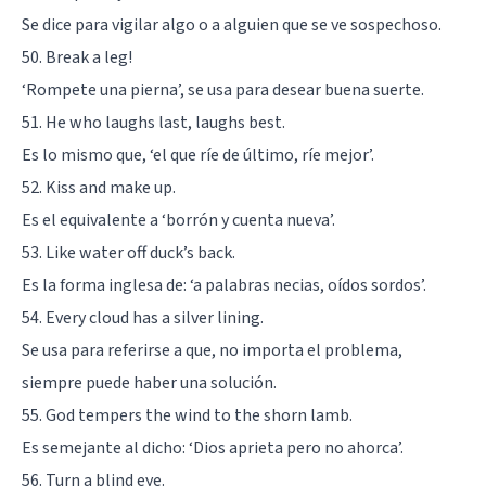
Se dice para vigilar algo o a alguien que se ve sospechoso.
50. Break a leg!
‘Rompete una pierna’, se usa para desear buena suerte.
51. He who laughs last, laughs best.
Es lo mismo que, ‘el que ríe de último, ríe mejor’.
52. Kiss and make up.
Es el equivalente a ‘borrón y cuenta nueva’.
53. Like water off duck’s back.
Es la forma inglesa de: ‘a palabras necias, oídos sordos’.
54. Every cloud has a silver lining.
Se usa para referirse a que, no importa el problema,
siempre puede haber una solución.
55. God tempers the wind to the shorn lamb.
Es semejante al dicho: ‘Dios aprieta pero no ahorca’.
56. Turn a blind eye.