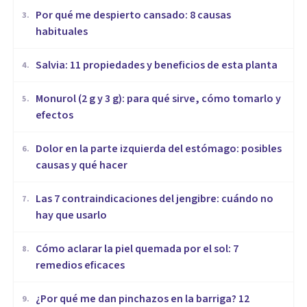
Por qué me despierto cansado: 8 causas
3
.
habituales
Salvia: 11 propiedades y beneficios de esta planta
4
.
Monurol (2 g y 3 g): para qué sirve, cómo tomarlo y
5
.
efectos
Dolor en la parte izquierda del estómago: posibles
6
.
causas y qué hacer
Las 7 contraindicaciones del jengibre: cuándo no
7
.
hay que usarlo
Cómo aclarar la piel quemada por el sol: 7
8
.
remedios eficaces
¿Por qué me dan pinchazos en la barriga? 12
9
.