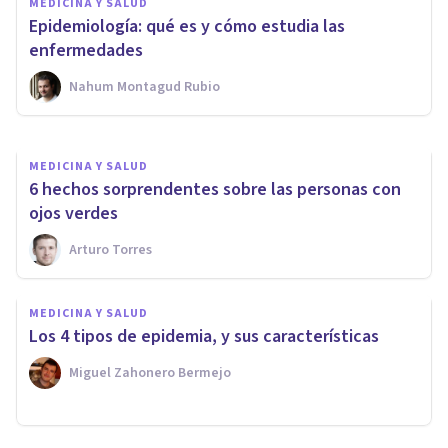
MEDICINA Y SALUD
tuyos y a qué patologías eres
Epidemiología: qué es y cómo estudia las
propenso?
enfermedades
Nahum Montagud Rubio
Xavier Molina
MEDICINA Y SALUD
6 hechos sorprendentes sobre las personas con
ojos verdes
Arturo Torres
MEDICINA Y SALUD
Los 4 tipos de epidemia, y sus características
Miguel Zahonero Bermejo