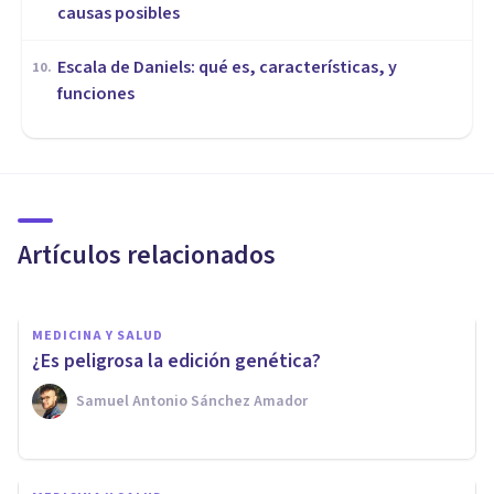
causas posibles
Escala de Daniels: qué es, características, y
10
.
funciones
MEDICINA Y SALUD
​3 beneficios de la marihuana
científicamente comprobados
Artículos relacionados
Juan Armando Corbin
MEDICINA Y SALUD
¿Es peligrosa la edición genética?
Samuel Antonio Sánchez Amador
MEDICINA Y SALUD
Tipos de pies: ¿cómo son los