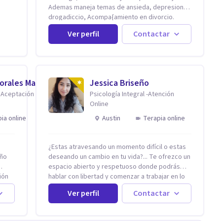
Ademas maneja temas de ansieda, depresion,
ar
drogadiccio, Acompa{amiento en divorcio.
Maneja enfoque Cognitivo Conductual. Con 20
Ver perfil
Contactar
años de experiencia, constantemente
ena y
capacitandose en las diferntes areas de la
e
Salud Mental.
a de
ue
forma
Morales Macedo
Jessica Briseño
e Aceptación y
Psicología Integral -Atención
Online
ia online
Austin
Terapia online
a
ntas
 en
¿Estas atravesando un momento difícil o estas
ender
año
deseando un cambio en tu vida?... Te ofrezco un
ursos
espacio abierto y respetuoso donde podrás
s de
ión
hablar con libertad y comenzar a trabajar en lo
d,
tual
que hoy te preocupa. Me especializo en
Ver perfil
Contactar
Trastornos de Ansiedad y a lo largo de mi
ntal
en
experiencia profesional he acompañado a
truir
junto
muchas Familias y Parejas con distintas