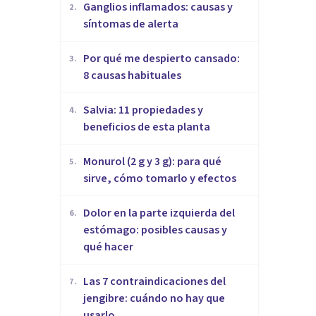
Ganglios inflamados: causas y
2
.
síntomas de alerta
Por qué me despierto cansado:
3
.
8 causas habituales
Salvia: 11 propiedades y
4
.
beneficios de esta planta
Monurol (2 g y 3 g): para qué
5
.
sirve, cómo tomarlo y efectos
Dolor en la parte izquierda del
6
.
estómago: posibles causas y
qué hacer
Las 7 contraindicaciones del
7
.
jengibre: cuándo no hay que
usarlo