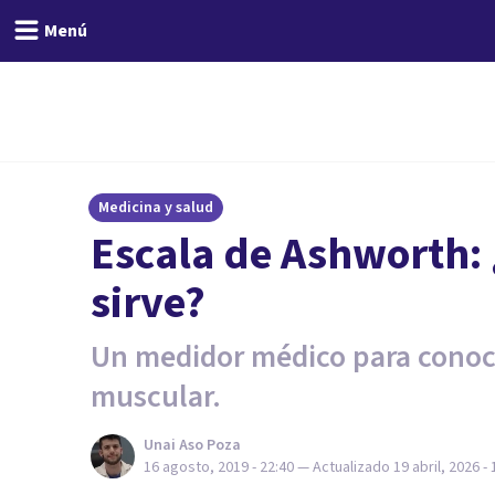
Menú
Medicina y salud
Escala de Ashworth: 
sirve?
Un medidor médico para conoce
muscular.
Unai Aso Poza
16 agosto, 2019 - 22:40
— Actualizado
19 abril, 2026 - 