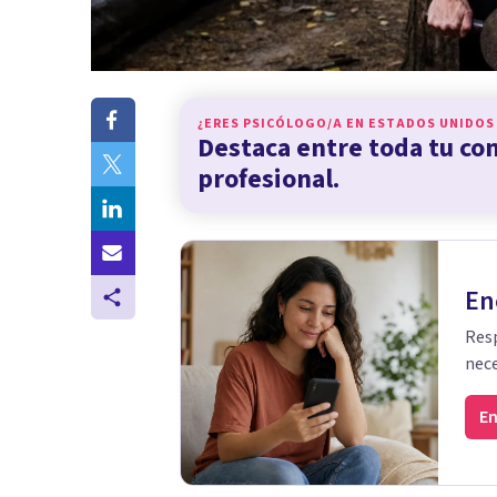
¿ERES PSICÓLOGO/A EN
ESTADOS UNIDOS
Destaca entre toda tu c
profesional.
En
Resp
nece
En