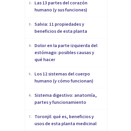
Las 13 partes del corazón
2
.
humano (y sus funciones)
Salvia: 11 propiedades y
3
.
beneficios de esta planta
Dolor en la parte izquierda del
4
.
estómago: posibles causas y
qué hacer
Los 12 sistemas del cuerpo
5
.
humano (y cómo funcionan)
Sistema digestivo: anatomía,
6
.
partes y funcionamiento
Toronjil: qué es, beneficios y
7
.
usos de esta planta medicinal