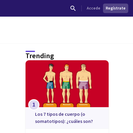
Accede
Regístrate
Trending
1
​Los 7 tipos de cuerpo (o
somatotipos): ¿cuáles son?