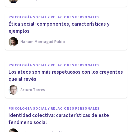
PSICOLOGÍA SOCIAL Y RELACIONES PERSONALES
PSICOLOGÍA SOCIAL Y RELACIONES PERSONALES
14 Ejemplos de Moral y Ética
Ética social: componentes, características y
para la vida cotidiana
ejemplos
Nahum Montagud Rubio
Nahum Montagud Rubio
PSICOLOGÍA SOCIAL Y RELACIONES PERSONALES
Los ateos son más respetuosos con los creyentes
que al revés
Arturo Torres
PSICOLOGÍA SOCIAL Y RELACIONES PERSONALES
Identidad colectiva: características de este
fenómeno social