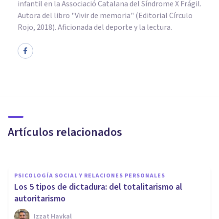
infantil en la Associació Catalana del Síndrome X Frágil.
Autora del libro "Vivir de memoria" (Editorial Círculo
Rojo, 2018). Aficionada del deporte y la lectura.
PSICOLOGÍA SOCIAL Y RELACIONES PERSONALES
Las 7 diferencias entre
liberales y conservadores
Artículos relacionados
Arturo Torres
PSICOLOGÍA SOCIAL Y RELACIONES PERSONALES
Los 5 tipos de dictadura: del totalitarismo al
autoritarismo
Izzat Haykal