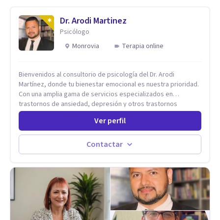
Dr. Arodi Martinez
Psicólogo
Monrovia
Terapia online
Bienvenidos al consultorio de psicología del Dr. Arodi
Martínez, donde tu bienestar emocional es nuestra prioridad.
Con una amplia gama de servicios especializados en
trastornos de ansiedad, depresión y otros trastornos
emocionales, estamos dedicados a ofrecerte el mejor
Ver perfil
tratamiento para mejorar tu salud mental. En nuestro
consultorio, ofrecemos una variedad de terapias y
tratamientos diseñados para satisfacer tus necesidades
Contactar
específicas: Terapia para Trastornos de Ansiedad y
Depresión: Somos expertos en el tratamiento de la ansiedad
y la depresión, utilizando enfoques basados en evidencia
para ayudarte a recuperar tu bienestar emocional. Terapia
Individual, de Pareja y Familiar: Trabajamos contigo y tus
seres queridos para fortalecer las relaciones y mejorar la
dinámica familiar. Evaluaciones Psicológicas y Terapias