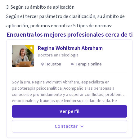
3. Según su ámbito de aplicación
Según el tercer parámetro de clasificación, su ámbito de
aplicación, podemos encontrar 5 tipos de normas:
Encuentra los mejores profesionales cerca de ti
Regina Wohltmuh Abraham
Doctora en Psicología
Houston
Terapia online
Soy la Dra. Regina Wolmuth Abraham, especialista en
psicoterapia psicoanalítica. Acompaño a las personas a
conocerse profundamente y a superar conflictos, problemas
emocionales y traumas que limitan su calidad de vida. He
trabajado en reconocidas instituciones como el Hospital
Ver perfil
Psiquiátrico San Rafael, Instituto Psiquiátrico MENDAO, San
Bernardino, Hospital Psiquiátrico Infantil y el Centro de
Integración Juvenil. Además, tuve el privilegio de colaborar
Contactar
en comunidades como Olivar del Conde y Xochimilco, lo que
me permitió conocer diversas realidades y necesidades.