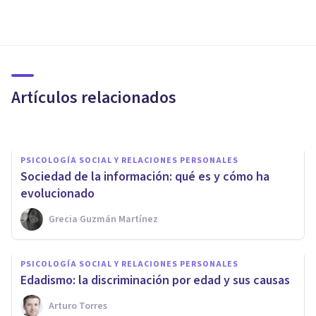
PSICOLOGÍA SOCIAL Y RELACIONES PERSONALES
La evasión fiscal y los
delincuentes de cuello blanco
Artículos relacionados
Albert Borràs Rius
PSICOLOGÍA SOCIAL Y RELACIONES PERSONALES
Sociedad de la información: qué es y cómo ha
evolucionado
Grecia Guzmán Martínez
PSICOLOGÍA SOCIAL Y RELACIONES PERSONALES
El papel de las TIC en nuestra
PSICOLOGÍA SOCIAL Y RELACIONES PERSONALES
sociedad actual: ¿cómo usarlas
Edadismo: la discriminación por edad y sus causas
bien?
Arturo Torres