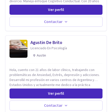
divorcio. Maneja enfoque Cognitivo Conductual. Con 20 años
de experiencia, constantemente capacitandose en las
Ver perfil
diferntes areas de la Salud Mental.
Contactar
Agustin De Brito
Licenciado En Psicología
Austin
Hola, cuento con 21 años de labor clínico, trabajando con
problemáticas de Ansiedad, Estrés, depresión y adicciones.
Desarrollé mi profesión en varios centros de Argentina y
Estados Unidos y actualmente me dedico a la práctica
privada. Utilizo terapias cognitivas conductuales basadas en
Ver perfil
evidencia científica con comprobados resultados. Los
objetivos terapéuticos están centrados en brindar
herramientas concretas para el cambio, que permitan
Contactar
desarrollar nuevas habilidades y estrategias basadas en la