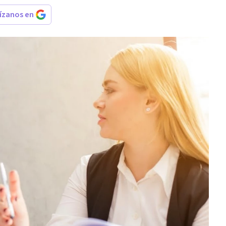
rízanos en