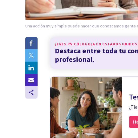
Una acción muy simple puede hacer que conozcamos gente ex
¿ERES PSICÓLOGO/A EN
ESTADOS UNIDOS
Destaca entre toda tu c
profesional.
Te
¿Tie
Ha