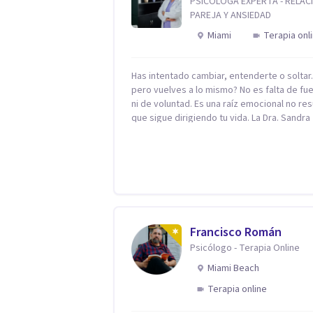
PSICÓLOGA EXPERTA - RELAC
PAREJA Y ANSIEDAD
Miami
Terapia onl
Has intentado cambiar, entenderte o solta
pero vuelves a lo mismo? No es falta de fu
ni de voluntad. Es una raíz emocional no res
que sigue dirigiendo tu vida. La Dra. Sandra
Milena Jiménez Duque es psicóloga clínica 
más de 10 años de experiencia, reconocida
como una de las profesionales más destac
en el abordaje profundo de la ansiedad, la 
autoestima, la dependencia emocional y lo
conflictos de pareja. Ha trabajado con pacientes
en diferentes países, acompañando proce
complejos. Su enfoque terapéutico se
Francisco Román
diferencia por una premisa clara: no trabaja
Psicólogo - Terapia Online
síntoma, trabaja la raíz que lo origina. Su
Miami Beach
metodología interviene en tres niveles:
regulación del sistema emocional,
Terapia online
reprocesamiento de heridas de la infancia 