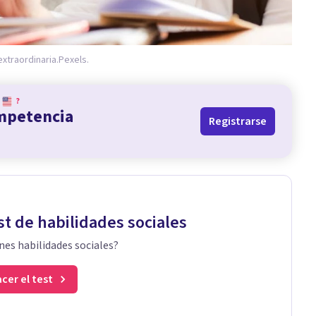
traordinaria.
Pexels.
?
ompetencia
Registrarse
st de habilidades sociales
nes habilidades sociales?
cer el test