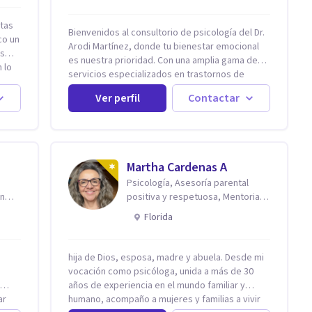
stas
Bienvenidos al consultorio de psicología del Dr.
co un
Arodi Martínez, donde tu bienestar emocional
ás
es nuestra prioridad. Con una amplia gama de
 lo
servicios especializados en trastornos de
ansiedad, depresión y otros trastornos
Ver perfil
Contactar
emocionales, estamos dedicados a ofrecerte el
mejor tratamiento para mejorar tu salud mental.
En nuestro consultorio, ofrecemos una variedad
de terapias y tratamientos diseñados para
Retos
satisfacer tus necesidades específicas: Terapia
Martha Cardenas A
para Trastornos de Ansiedad y Depresión:
Psicología, Asesoría parental
Somos expertos en el tratamiento de la
 he
en
positiva y respetuosa, Mentoria
ansiedad y la depresión, utilizando enfoques
on
reconexión contigo
basados en evidencia para ayudarte a
Florida
recuperar tu bienestar emocional. Terapia
Individual, de Pareja y Familiar: Trabajamos
contigo y tus seres queridos para fortalecer las
hija de Dios, esposa, madre y abuela. Desde mi
relaciones y mejorar la dinámica familiar.
vocación como psicóloga, unida a más de 30
Evaluaciones Psicológicas y Terapias
años de experiencia en el mundo familiar y
Especializadas: Terapia cognitivo-conductual
ar
humano, acompaño a mujeres y familias a vivir
Terapia de apoyo Terapia psicodinámica