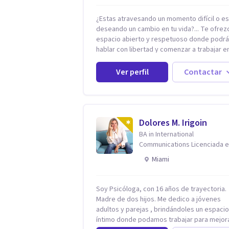
¿Estas atravesando un momento difícil o e
deseando un cambio en tu vida?... Te ofrez
espacio abierto y respetuoso donde podr
hablar con libertad y comenzar a trabajar en
que hoy te preocupa. Me especializo en
Trastornos de Ansiedad y a lo largo de mi
Ver perfil
Contactar
experiencia profesional he acompañado a
muchas Familias y Parejas con distintas
problemáticas como el manejo del estrés,
Autoestima, Gestión de la Ira, Depresión, 
en la Crianza, Codependencia, Celos, entre
Dolores M. Irigoin
otros. Cuento con más de 12 años de
BA in International
experiencia en el área de la Salud mental y
Communications Licenciada 
trabajado en distintos contextos clínicos c
Psicologia Filosofia China en
Miami
niños, Adolescentes y Adultos
Harvard
Soy Psicóloga, con 16 años de trayectoria.
Madre de dos hijos. Me dedico a jóvenes
adultos y parejas , brindándoles un espacio
íntimo donde podamos trabajar para mejor