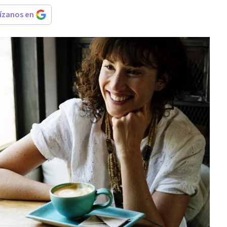
rízanos en