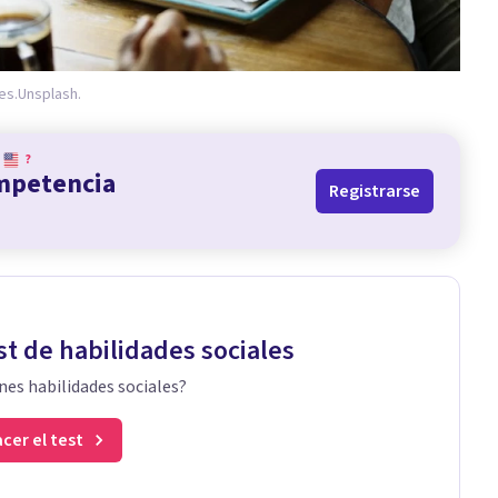
es.
Unsplash.
?
ompetencia
Registrarse
st de habilidades sociales
nes habilidades sociales?
cer el test