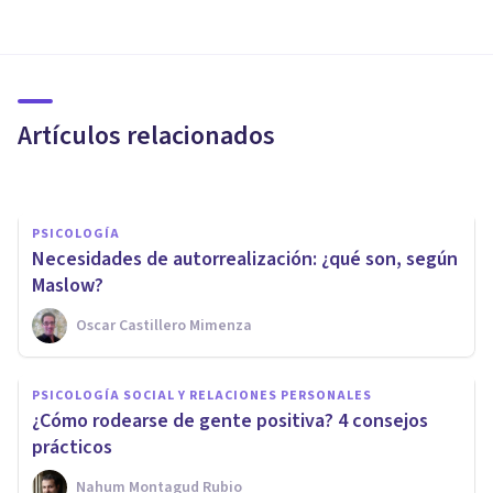
PSICOLOGÍA SOCIAL Y RELACIONES PERSONALES
¿Qué te impide ser una madre
feliz?
Artículos relacionados
Miguel A. Rodríguez Ramírez
PSICOLOGÍA
Necesidades de autorrealización: ¿qué son, según
Maslow?
Oscar Castillero Mimenza
PSICOLOGÍA SOCIAL Y RELACIONES PERSONALES
Superar la dependencia
PSICOLOGÍA SOCIAL Y RELACIONES PERSONALES
emocional: 10 consejos para
¿Cómo rodearse de gente positiva? 4 consejos
lograrlo
prácticos
Nahum Montagud Rubio