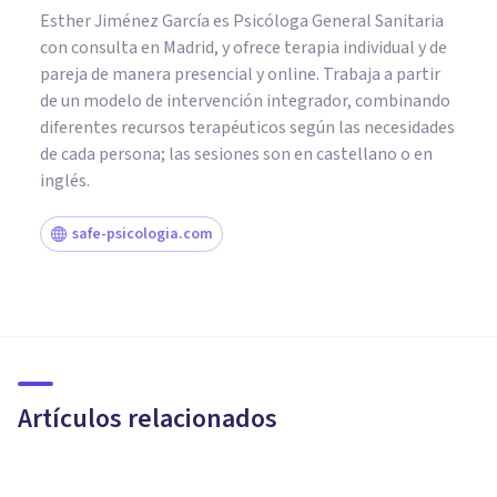
Esther Jiménez García es Psicóloga General Sanitaria
con consulta en Madrid, y ofrece terapia individual y de
pareja de manera presencial y online. Trabaja a partir
de un modelo de intervención integrador, combinando
diferentes recursos terapéuticos según las necesidades
de cada persona; las sesiones son en castellano o en
inglés.
safe-psicologia.com
PSICOLOGÍA CLÍNICA
Eproctofilia: síntomas, causas
y tratamiento
Artículos relacionados
Nahum Montagud Rubio