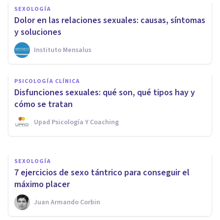
SEXOLOGÍA
Dolor en las relaciones sexuales: causas, síntomas
y soluciones
Instituto Mensalus
SEXOLOGÍA
Por qué ante las disfunciones
PSICOLOGÍA CLÍNICA
sexuales es fundamental ir a
Disfunciones sexuales: qué son, qué tipos hay y
terapia
cómo se tratan
Upad Psicología Y Coaching
Upad Psicología Y Coaching
SEXOLOGÍA
7 ejercicios de sexo tántrico para conseguir el
máximo placer
Juan Armando Corbin