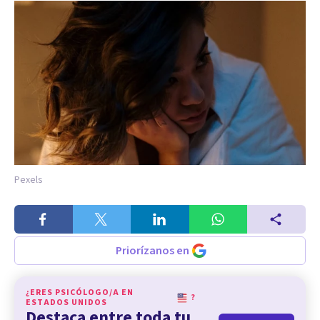
Pexels
Priorízanos en
¿ERES PSICÓLOGO/A EN
?
ESTADOS UNIDOS
Destaca entre toda tu