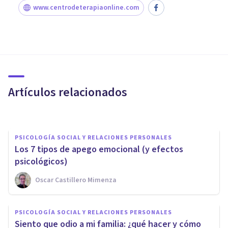
www.centrodeterapiaonline.com
PSICOLOGÍA SOCIAL Y RELACIONES PERSONALES
Integración familiar: qué es y
por qué es necesaria
Artículos relacionados
Oscar Castillero Mimenza
PSICOLOGÍA SOCIAL Y RELACIONES PERSONALES
Los 7 tipos de apego emocional (y efectos
psicológicos)
Oscar Castillero Mimenza
PSICOLOGÍA SOCIAL Y RELACIONES PERSONALES
PSICOLOGÍA SOCIAL Y RELACIONES PERSONALES
¿Qué es el acoso psicológico?
Siento que odio a mi familia: ¿qué hacer y cómo