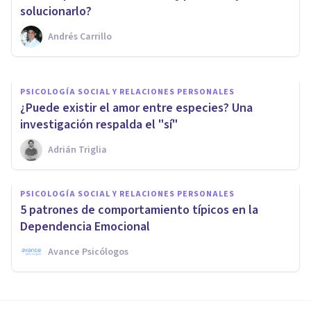
22 señales de alarma
solucionarlo?
Andrés Carrillo
Juan Armando Corbin
PSICOLOGÍA SOCIAL Y RELACIONES PERSONALES
¿Puede existir el amor entre especies? Una
investigación respalda el "sí"
Adrián Triglia
PSICOLOGÍA SOCIAL Y RELACIONES PERSONALES
5 patrones de comportamiento típicos en la
Dependencia Emocional
Avance Psicólogos