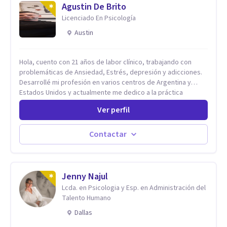
Agustin De Brito
Licenciado En Psicología
Austin
Hola, cuento con 21 años de labor clínico, trabajando con
problemáticas de Ansiedad, Estrés, depresión y adicciones.
Desarrollé mi profesión en varios centros de Argentina y
Estados Unidos y actualmente me dedico a la práctica
privada. Utilizo terapias cognitivas conductuales basadas en
Ver perfil
evidencia científica con comprobados resultados. Los
objetivos terapéuticos están centrados en brindar
herramientas concretas para el cambio, que permitan
Contactar
desarrollar nuevas habilidades y estrategias basadas en la
salud y calidad de vida.
Jenny Najul
Lcda. en Psicologia y Esp. en Administración del
Talento Humano
Dallas