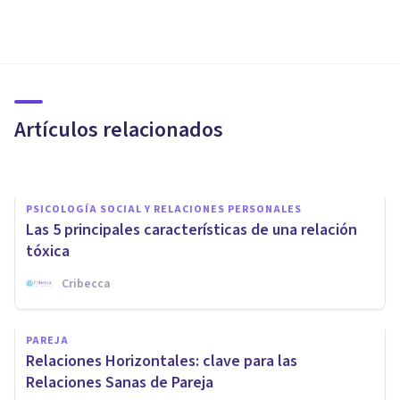
PSICOLOGÍA SOCIAL Y RELACIONES PERSONALES
¿Cómo crear relaciones más
profundas? 8 consejos
fundamentales
Artículos relacionados
Nahum Montagud Rubio
PSICOLOGÍA SOCIAL Y RELACIONES PERSONALES
Las 5 principales características de una relación
tóxica
Cribecca
PSICOLOGÍA SOCIAL Y RELACIONES PERSONALES
6 claves para mejorar tu
PAREJA
comunicación en las relaciones
Relaciones Horizontales: clave para las
personales
Relaciones Sanas de Pareja