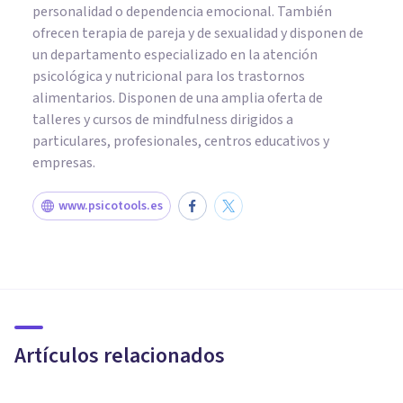
personalidad o dependencia emocional. También
ofrecen terapia de pareja y de sexualidad y disponen de
un departamento especializado en la atención
psicológica y nutricional para los trastornos
alimentarios. Disponen de una amplia oferta de
talleres y cursos de mindfulness dirigidos a
particulares, profesionales, centros educativos y
empresas.
www.psicotools.es
PSICOLOGÍA SOCIAL Y RELACIONES PERSONALES
Los 5 niveles en los que
emerge el sufrimiento (y el
bienestar) psicológico
Artículos relacionados
Diego Andrés Astorquiza