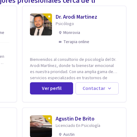
ores profesionales cerca de ti
Dr. Arodi Martinez
Psicólogo
ine
Monrovia
Terapia online
 en
Bienvenidos al consultorio de psicología del Dr.
Arodi Martínez, donde tu bienestar emocional
es nuestra prioridad. Con una amplia gama de
ar
servicios especializados en trastornos de
ansiedad, depresión y otros trastornos
Ver perfil
Contactar
emocionales, estamos dedicados a ofrecerte el
ena y
mejor tratamiento para mejorar tu salud mental.
e
En nuestro consultorio, ofrecemos una variedad
a de
de terapias y tratamientos diseñados para
ue
satisfacer tus necesidades específicas: Terapia
forma
Agustin De Brito
para Trastornos de Ansiedad y Depresión:
Licenciado En Psicología
Somos expertos en el tratamiento de la
ansiedad y la depresión, utilizando enfoques
Austin