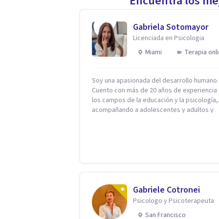
Encuentra los mej
Gabriela Sotomayor
Licenciada en Psicologia
Miami
Terapia onl
Soy una apasionada del desarrollo humano.
Cuento con más de 20 años de experiencia
los campos de la educación y la psicología,
acompañando a adolescentes y adultos y
familias en procesos orientados al bienest
emocional y la salud mental. Mi visión es
contribuir, a través de mi trabajo, a que las
personas accedan a una vida más digna, pl
con sentido. Considero que esto es posibl
cuando desarrollamos una mayor concienci
nuestro mundo interior y de la manera en q
nuestras experiencias influyen en nuestra 
Gabriele Cotronei
de sentir, pensar y relacionarnos. Mi misión es
Psicologo y Psicoterapeuta
ofrecer un espacio de acompañamiento en
San Francisco
salud mental basado en la comprensión, la