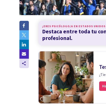
¿ERES PSICÓLOGO/A EN
ESTADOS UNIDOS
Destaca entre toda tu c
profesional.
Te
¿Tie
Ha