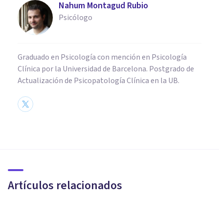
Nahum Montagud Rubio
Psicólogo
Graduado en Psicología con mención en Psicología
Clínica por la Universidad de Barcelona. Postgrado de
Actualización de Psicopatología Clínica en la UB.
PSICOLOGÍA
Ataques de ira: por qué surgen
y cómo podemos gestionarlos
Artículos relacionados
Nahum Montagud Rubio