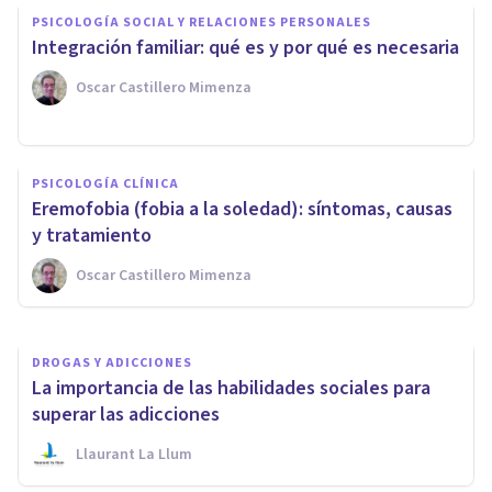
PSICOLOGÍA SOCIAL Y RELACIONES PERSONALES
Integración familiar: qué es y por qué es necesaria
Oscar Castillero Mimenza
PSICOLOGÍA CLÍNICA
La dependencia emocional en
PSICOLOGÍA CLÍNICA
el Trastorno Límite de
Eremofobia (fobia a la soledad): síntomas, causas
Personalidad
y tratamiento
Oscar Castillero Mimenza
Blanca Ruiz
DROGAS Y ADICCIONES
La importancia de las habilidades sociales para
superar las adicciones
Llaurant La Llum