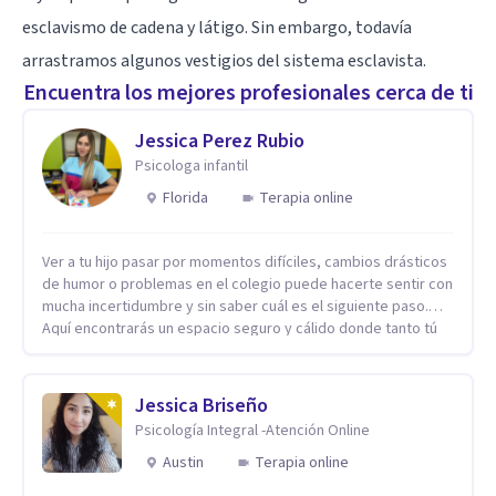
esclavismo de cadena y látigo. Sin embargo, todavía
arrastramos algunos vestigios del sistema esclavista.
Encuentra los mejores profesionales cerca de ti
Jessica Perez Rubio
Psicologa infantil
Florida
Terapia online
Ver a tu hijo pasar por momentos difíciles, cambios drásticos
de humor o problemas en el colegio puede hacerte sentir con
mucha incertidumbre y sin saber cuál es el siguiente paso.
Aquí encontrarás un espacio seguro y cálido donde tanto tú
como tus hijos se sentirán realmente escuchados,
comprendidos y apoyados para recuperar la tranquilidad en
casa. Me especializo en guiar a familias a través de
Jessica Briseño
herramientas prácticas y dinámicas adaptadas a la edad de
Psicología Integral -Atención Online
cada menor, dejando de lado las etiquetas y los tecnicismos.
Mi forma de trabajar se centra en entender las emociones
Austin
Terapia online
que hay detrás del comportamiento, ayudándoles a