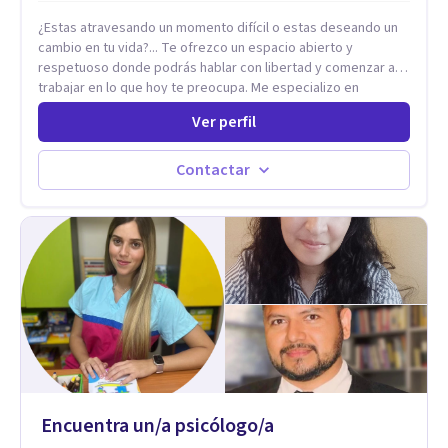
desarrollar la confianza necesaria para superar sus retos y
¿Estas atravesando un momento difícil o estas deseando un
fortaleciendo la comunicación entre ustedes. Acompaño a
cambio en tu vida?... Te ofrezco un espacio abierto y
niños y adolescentes que están lidiando con la ansiedad, la
respetuoso donde podrás hablar con libertad y comenzar a
timidez, la rebeldía o dificultades escolares, así como a
trabajar en lo que hoy te preocupa. Me especializo en
padres que buscan orientación y pautas claras para educar
Trastornos de Ansiedad y a lo largo de mi experiencia
sin perder la paciencia ni el control. Si estás listo para dar el
Ver perfil
profesional he acompañado a muchas Familias y Parejas con
primer paso hacia una convivencia familiar más armoniosa,
distintas problemáticas como el manejo del estrés,
agenda tu sesión y empecemos a trabajar juntos.
Autoestima, Gestión de la Ira, Depresión, Retos en la Crianza,
Contactar
Codependencia, Celos, entre otros. Cuento con más de 12
años de experiencia en el área de la Salud mental y he
trabajado en distintos contextos clínicos con niños,
Adolescentes y Adultos
Encuentra un/a psicólogo/a