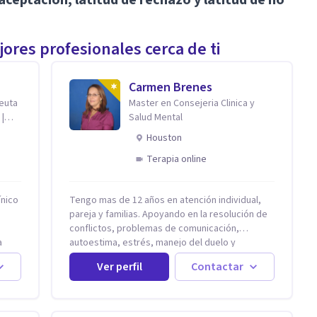
ores profesionales cerca de ti
Carmen Brenes
peuta
Master en Consejeria Clinica y
 |
Salud Mental
Houston
Terapia online
ínico
Tengo mas de 12 años en atención individual,
pareja y familias. Apoyando en la resolución de
conflictos, problemas de comunicación,
a
autoestima, estrés, manejo del duelo y
as
personas con ansiedad y depresión, así como
Ver perfil
Contactar
zar:
problemas de conducta y comportamiento.
 se
Desarrollo de personas maximizando su
potencial y elevando su desempeño.
no a
Estableciendo metas a corto y largo plazo, es