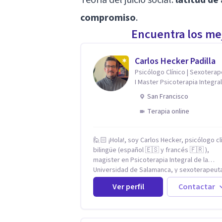
compromiso
.
Encuentra los mej
Carlos Hecker Padilla
Psicólogo Clínico | Sexotera
I Master Psicoterapia Integral
Terapeuta de Pareja
San Francisco
Terapia online
🙋🏻 ¡Hola!, soy Carlos Hecker, psicólogo cl
bilingüe (español 🇪🇸 y francés 🇫🇷 ),
magister en Psicoterapia Integral de la
Universidad de Salamanca, y sexoterapeut
certificado en Francia. Trabajo con person
Ver perfil
Contactar
que sienten que algo en su vida dejó de cal
ansiedad que se desborda, tristeza que no
va, duelos que se alargan, relaciones que
repiten el mismo patrón o preguntas en tor