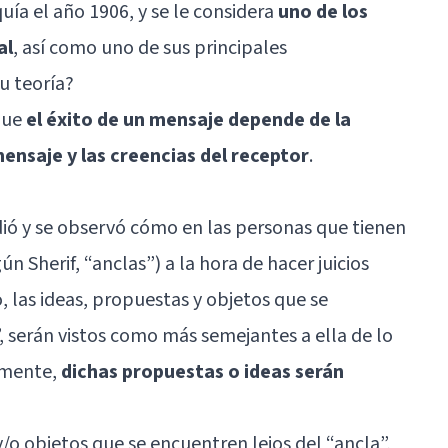
uía el año 1906, y se le considera
uno de los
al
, así como uno de sus principales
su teoría?
 que
el éxito de un mensaje depende de la
ensaje y las creencias del receptor
.
udió y se observó cómo en las personas que tienen
ún Sherif, “anclas”) a la hora de hacer juicios
 las ideas, propuestas y objetos que se
, serán vistos como más semejantes a ella de lo
emente,
dichas propuestas o ideas serán
y/o objetos que se encuentren lejos del “ancla”,