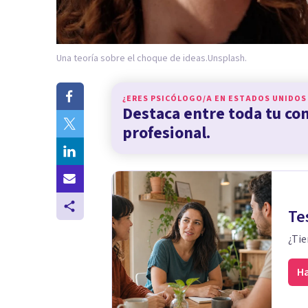
Una teoría sobre el choque de ideas.
Unsplash.
¿ERES PSICÓLOGO/A EN
ESTADOS UNIDOS
Destaca entre toda tu c
profesional.
Te
¿Tie
Ha