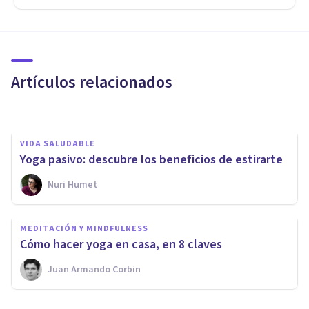
VIDA SALUDABLE
Los 6 beneficios psicológicos
del yoga
Artículos relacionados
Jonathan García-Allen
VIDA SALUDABLE
​Yoga pasivo: descubre los beneficios de estirarte
Nuri Humet
MEDITACIÓN Y MINDFULNESS
Los 24 tipos de yoga que
MEDITACIÓN Y MINDFULNESS
mejorarán tu equilibrio mental
Cómo hacer yoga en casa, en 8 claves
Juan Armando Corbin
Juan Armando Corbin