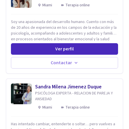
Miami
Terapia online
Soy una apasionada del desarrollo humano. Cuento con más
de 20 años de experiencia en los campos de la educación y la
psicología, acompañando a adolescentes y adultos y familias
en procesos orientados al bienestar emocional y la salud
mental. Mi visión es contribuir, a través de mi trabajo, a que
Ver perfil
las personas accedan a una vida más digna, plena y con
sentido. Considero que esto es posible cuando
desarrollamos una mayor conciencia de nuestro mundo
Contactar
interior y de la manera en que nuestras experiencias influyen
en nuestra forma de sentir, pensar y relacionarnos. Mi misión
es ofrecer un espacio de acompañamiento en salud mental
basado en la comprensión, la compasión y el respeto por el
Sandra Milena Jimenez Duque
ritmo de cada persona. Integro conocimientos y herramientas
PSICÓLOGA EXPERTA - RELACION DE PAREJA Y
de la psicología con un enfoque informado en trauma para
ANSIEDAD
ayudar a mis clientes a comprender sus conflictos internos,
Miami
Terapia online
fortalecer sus recursos personales, desarrollar nuevas
estrategias de afrontamiento y avanzar con mayor claridad,
resiliencia y bienestar. Creo profundamente en la
Has intentado cambiar, entenderte o soltar… pero vuelves a
autoconciencia como un camino fundamental para la