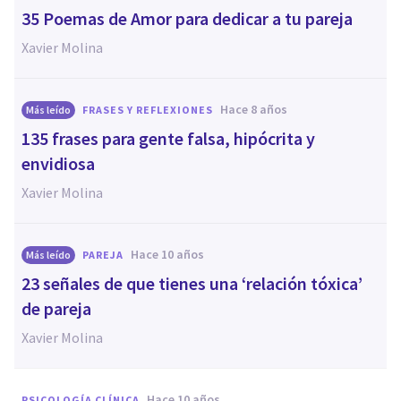
35 Poemas de Amor para dedicar a tu pareja
Xavier Molina
hace 8 años
Más leído
FRASES Y REFLEXIONES
135 frases para gente falsa, hipócrita y
envidiosa
Xavier Molina
hace 10 años
Más leído
PAREJA
23 señales de que tienes una ‘relación tóxica’
de pareja
Xavier Molina
hace 10 años
PSICOLOGÍA CLÍNICA