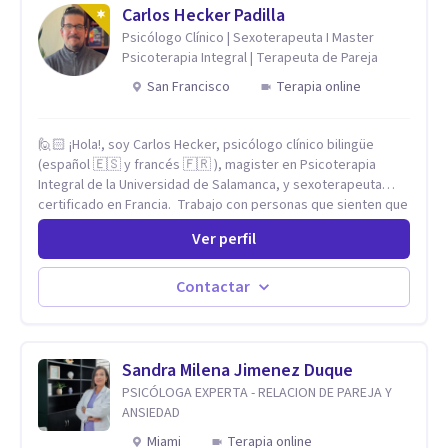
Carlos Hecker Padilla
Psicólogo Clínico | Sexoterapeuta I Master
Psicoterapia Integral | Terapeuta de Pareja
San Francisco
Terapia online
🙋🏻 ¡Hola!, soy Carlos Hecker, psicólogo clínico bilingüe
(español 🇪🇸 y francés 🇫🇷 ), magister en Psicoterapia
Integral de la Universidad de Salamanca, y sexoterapeuta
certificado en Francia. Trabajo con personas que sienten que
algo en su vida dejó de calzar: ansiedad que se desborda,
Ver perfil
tristeza que no se va, duelos que se alargan, relaciones que
repiten el mismo patrón o preguntas en torno a la sexualidad
y la identidad que necesitan un espacio seguro para ser
Contactar
habladas. Mi orientación teórica integra una mirada
Humanista-Relacional con Terapia Breve, donde el modo en
que te vinculas ocupa un lugar central: cómo te relacionas
contigo, con las demás personas y con tu entorno. Además
Sandra Milena Jimenez Duque
de mi formación en psicoterapia, cuento con especialización
PSICÓLOGA EXPERTA - RELACION DE PAREJA Y
en sexoterapia, por lo que también acompaño temas de salud
ANSIEDAD
sexual, terapia de pareja, diversidad sexual y de género,
Miami
Terapia online
dificultades en el deseo, intimidad, orientación o identidad.