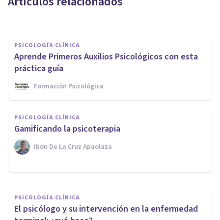
Artículos relacionados
Laura Ruiz Mitjana
PSICOLOGÍA CLÍNICA
Aprende Primeros Auxilios Psicológicos con esta
práctica guía
Formación Psicológica
PSICOLOGÍA CLÍNICA
Necesito hablar con alguien:
PSICOLOGÍA CLÍNICA
elige a tu psicólogo y conversa
Gamificando la psicoterapia
con él
Ibon De La Cruz Apaolaza
Arturo Torres
PSICOLOGÍA CLÍNICA
El psicólogo y su intervención en la enfermedad