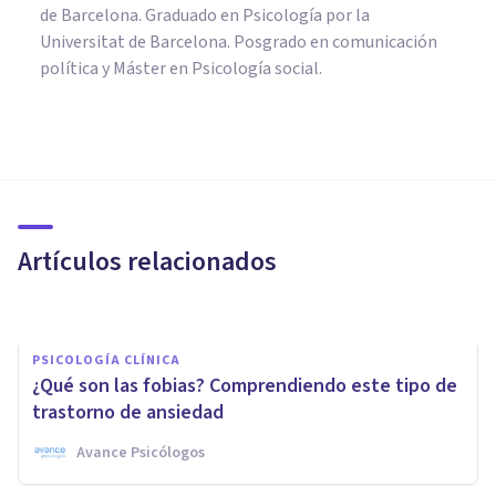
de Barcelona. Graduado en Psicología por la
Universitat de Barcelona. Posgrado en comunicación
política y Máster en Psicología social.
PSICOLOGÍA CLÍNICA
Síndrome serotoninérgico:
causas, síntomas y tratamiento
Artículos relacionados
Jonathan García-Allen
PSICOLOGÍA CLÍNICA
¿Qué son las fobias? Comprendiendo este tipo de
trastorno de ansiedad
Avance Psicólogos
PSICOLOGÍA CLÍNICA
​Depresión y ansiedad: