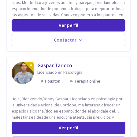
hijos. Me dedico a jóvenes adultos y parejas , brindándoles un
espacio íntimo donde podamos trabajar para mejorar todos
los aspectos de sus vidas. Conozco primero a los padres, en
el caso de niños u adolescentes, para luego seguir la terapia
Ver perfil
con sus hijos, apuntalándolos en su futuro personal,
universitario y profesional, siempre conteniendo
paralelamente a los padres y brindándoles un espacio de
Contactar
seguridad. Hago terapia de pareja y adultos con método
integrativo. Más información en: intherapy.today
Gaspar Taricco
Licenciado en Psicologia
Houston
Terapia online
Hola, Bienvenido/a! soy Gaspar, Licenciado en psicología por
la Universidad Nacional de Cordoba, me interesa ofrecer un
espacio Psicoanalítico en español donde el abordaje del
malestar sea desde una escucha atenta, sin prejuicios y
rescatando lo singular de cada caso, sin caer en etiquetas.
Ver perfil
Considero que todas las personas en algún momento pueden
sufrir y cada una por cuestiones particulares, es en mi