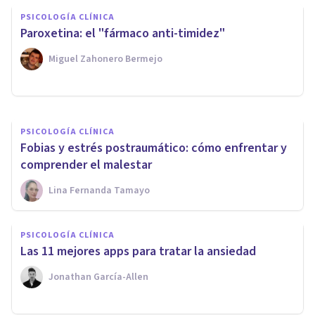
PSICOLOGÍA CLÍNICA
síntomas para poder
​Paroxetina: el "fármaco anti-timidez"
reconocerlas fácilmente
Miguel Zahonero Bermejo
Sergio Lotauro
PSICOLOGÍA CLÍNICA
Fobias y estrés postraumático: cómo enfrentar y
comprender el malestar
Lina Fernanda Tamayo
PSICOLOGÍA CLÍNICA
Las 11 mejores apps para tratar la ansiedad
Jonathan García-Allen