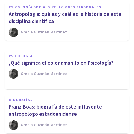
CULTURA
PSICOLOGÍA SOCIAL Y RELACIONES PERSONALES
Las 14 ramas de las Ciencias
Antropología: qué es y cuál es la historia de esta
Sociales (explicadas)
disciplina científica
Grecia Guzmán Martínez
Grecia Guzmán Martínez
PSICOLOGÍA
¿Qué significa el color amarillo en Psicología?
Grecia Guzmán Martínez
BIOGRAFÍAS
Franz Boas: biografía de este influyente
antropólogo estadounidense
Grecia Guzmán Martínez