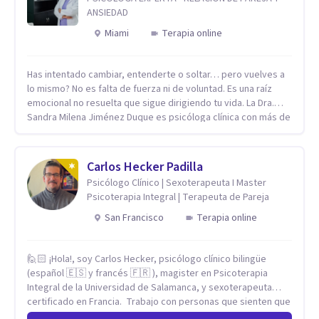
ANSIEDAD
Miami
Terapia online
Has intentado cambiar, entenderte o soltar… pero vuelves a
lo mismo? No es falta de fuerza ni de voluntad. Es una raíz
emocional no resuelta que sigue dirigiendo tu vida. La Dra.
Sandra Milena Jiménez Duque es psicóloga clínica con más de
10 años de experiencia, reconocida como una de las
profesionales más destacadas en el abordaje profundo de la
ansiedad, la baja autoestima, la dependencia emocional y los
Carlos Hecker Padilla
conflictos de pareja. Ha trabajado con pacientes en
Psicólogo Clínico | Sexoterapeuta I Master
diferentes países, acompañando procesos complejos. Su
Psicoterapia Integral | Terapeuta de Pareja
enfoque terapéutico se diferencia por una premisa clara: no
trabaja el síntoma, trabaja la raíz que lo origina. Su
San Francisco
Terapia online
metodología interviene en tres niveles: regulación del
sistema emocional, reprocesamiento de heridas de la
🙋🏻 ¡Hola!, soy Carlos Hecker, psicólogo clínico bilingüe
infancia y reestructuración cognitiva profunda, permitiendo
(español 🇪🇸 y francés 🇫🇷 ), magister en Psicoterapia
transformar patrones, emociones y decisiones desde su
Integral de la Universidad de Salamanca, y sexoterapeuta
origen. Si buscas un proceso superficial, este no es el lugar.
certificado en Francia. Trabajo con personas que sienten que
Pero si estás listo(a) para comprender, sanar y transformar la
algo en su vida dejó de calzar: ansiedad que se desborda,
raíz de lo que te ocurre, la Dra. Sandra Milena Jiménez Duque