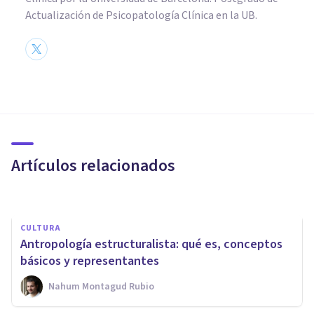
Actualización de Psicopatología Clínica en la UB.
CULTURA
Los 14 principales dioses
hindúes, y su simbolismo
Artículos relacionados
Andrés Carrillo
CULTURA
Antropología estructuralista: qué es, conceptos
básicos y representantes
Nahum Montagud Rubio