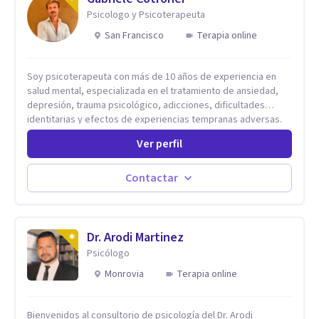
Psicologo y Psicoterapeuta
San Francisco
Terapia online
Soy psicoterapeuta con más de 10 años de experiencia en
salud mental, especializada en el tratamiento de ansiedad,
depresión, trauma psicológico, adicciones, dificultades
identitarias y efectos de experiencias tempranas adversas.
Ofrezco un espacio terapéutico seguro, confidencial y
Ver perfil
profundamente humano, donde el dolor emocional puede
transformarse en autoconocimiento, regulación emocional y
bienestar. Trabajo desde un enfoque integrativo que combina
Contactar
psicoanálisis, terapia somática y de trauma, psicología
corporal, Mentalization Based Therapy (MBT), hipnoterapia y
respiración neurodinámica, integrando actualmente la
Psicología Analítica Junguiana. Mi abordaje también incorpora
Dr. Arodi Martinez
perspectivas interculturales, ecopsicología y el trabajo
Psicólogo
simbólico con el inconsciente, entendiendo que cada
Monrovia
Terapia online
proceso terapéutico es único y requiere una mirada
personalizada.
Bienvenidos al consultorio de psicología del Dr. Arodi