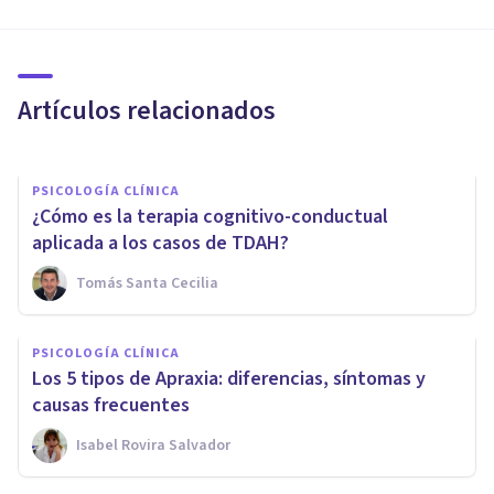
embarazadas que no quieren
engordar
Artículos relacionados
Jonathan García-Allen
PSICOLOGÍA CLÍNICA
¿Cómo es la terapia cognitivo-conductual
aplicada a los casos de TDAH?
Tomás Santa Cecilia
PSICOLOGÍA CLÍNICA
Psicólogos PsicoAbreu abre un
PSICOLOGÍA CLÍNICA
nuevo gabinete de psicología
Los 5 tipos de Apraxia: diferencias, síntomas y
en Vélez-Málaga
causas frecuentes
Isabel Rovira Salvador
Psicología Y Mente