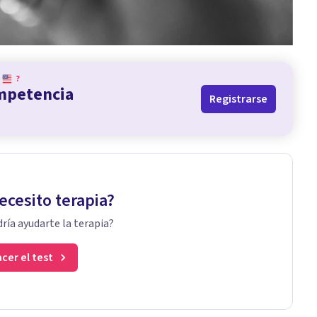
?
ompetencia
Registrarse
ecesito terapia?
ría ayudarte la terapia?
cer el test