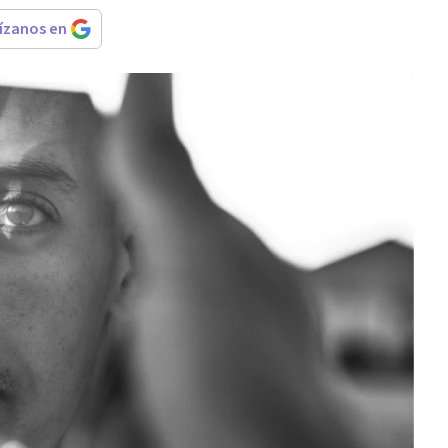
rízanos en