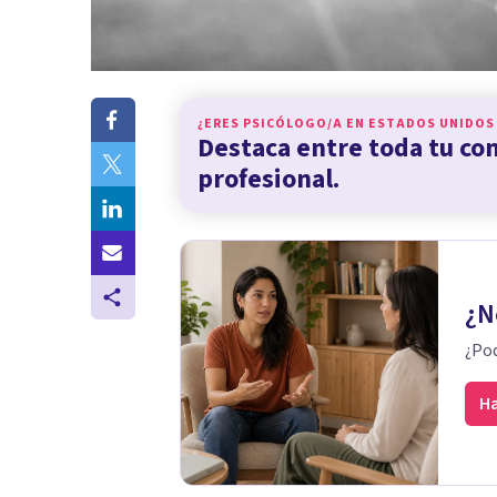
¿ERES PSICÓLOGO/A EN
ESTADOS UNIDOS
Destaca entre toda tu c
profesional.
¿N
¿Pod
Ha