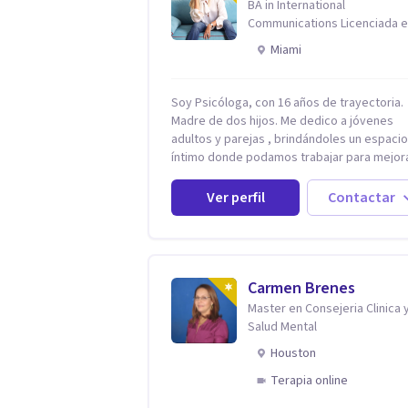
BA in International
Communications Licenciada 
Psicologia Filosofia China en
Miami
Harvard
Soy Psicóloga, con 16 años de trayectoria.
Madre de dos hijos. Me dedico a jóvenes
adultos y parejas , brindándoles un espacio
íntimo donde podamos trabajar para mejor
todos los aspectos de sus vidas. Conozco
primero a los padres, en el caso de niños u
Ver perfil
Contactar
adolescentes, para luego seguir la terapia con
sus hijos, apuntalándolos en su futuro pers
universitario y profesional, siempre
conteniendo paralelamente a los padres y
brindándoles un espacio de seguridad. Hago
Carmen Brenes
terapia de pareja y adultos con método
Master en Consejeria Clinica 
integrativo. Más información en: intherap
Salud Mental
Houston
Terapia online