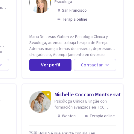
Psicóloga
en
San Francisco
Terapia online
Maria De Jesus Gutierrez Psicologa Clinica y
Sexologa, ademas trabaja terapia de Pareja.
Ademas maneja temas de ansieda, depresion,
ar
drogadiccio, Acompa{amiento en divorcio.
Maneja enfoque Cognitivo Conductual. Con 20
Ver perfil
Contactar
años de experiencia, constantemente
capacitandose en las diferntes areas de la
onal,
Salud Mental.
Michelle Coccaro Montserrat
y
Psicóloga Clínica Bilingüe con
y.today
formación avanzada en TCC,
Neurociencias e Inteligencia
Weston
Terapia online
Emocional.
👋🏽¡Hola! Sé que abrirte con alguien