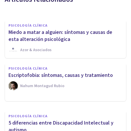
Clínica Recal
PSICOLOGÍA CLÍNICA
Miedo a matar a alguien: síntomas y causas de
esta alteración psicológica
Azor & Asociados
PSICOLOGÍA CLÍNICA
PSICOLOGÍA CLÍNICA
La importancia del
Escriptofobia: síntomas, causas y tratamiento
Autocuidado del Terapeuta
Nahum Montagud Rubio
Psicología Y Psicoterapia Miguel Ángel
PSICOLOGÍA CLÍNICA
5 diferencias entre Discapacidad Intelectual y
autismo