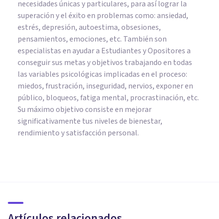
necesidades únicas y particulares, para así lograr la
superación y el éxito en problemas como: ansiedad,
estrés, depresión, autoestima, obsesiones,
pensamientos, emociones, etc. También son
especialistas en ayudar a Estudiantes y Opositores a
conseguir sus metas y objetivos trabajando en todas
las variables psicológicas implicadas en el proceso:
miedos, frustración, inseguridad, nervios, exponer en
público, bloqueos, fatiga mental, procrastinación, etc.
Su máximo objetivo consiste en mejorar
significativamente tus niveles de bienestar,
rendimiento y satisfacción personal.
PSICOLOGÍA CLÍNICA
7 consejos para superar la
adicción a las compras
Artículos relacionados