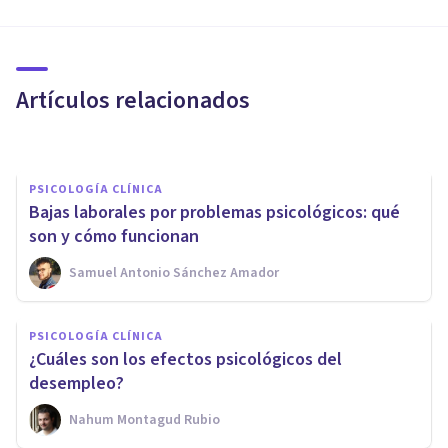
ENTREVISTAS
Lizbeth García: «La NOM 035
siembra un antecedente»
Artículos relacionados
Bertrand Regader
PSICOLOGÍA CLÍNICA
Bajas laborales por problemas psicológicos: qué
son y cómo funcionan
Samuel Antonio Sánchez Amador
PSICOLOGÍA CLÍNICA
PSICOLOGÍA CLÍNICA
​10 señales que te indican
¿Cuáles son los efectos psicológicos del
cuándo acudir al psicólogo
desempleo?
Nahum Montagud Rubio
Psicología Y Mente