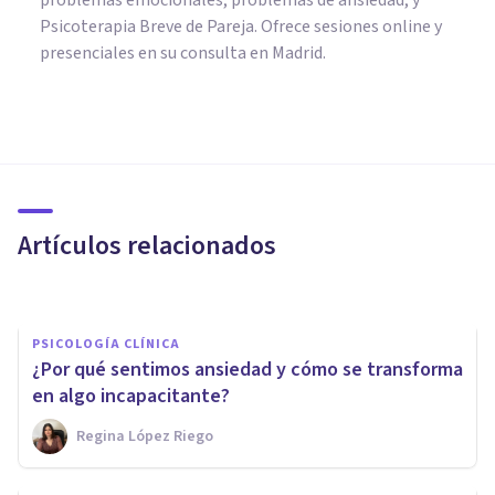
Psicoterapia Breve de Pareja. Ofrece sesiones online y
presenciales en su consulta en Madrid.
PSICOLOGÍA CLÍNICA
Triscaidecafobia (fobia al
número 13): síntomas, causas
y tratamiento
Artículos relacionados
Erin Sánchez
PSICOLOGÍA CLÍNICA
¿Por qué sentimos ansiedad y cómo se transforma
en algo incapacitante?
Regina López Riego
PSICOLOGÍA CLÍNICA
Ansiedad por el futuro: cómo