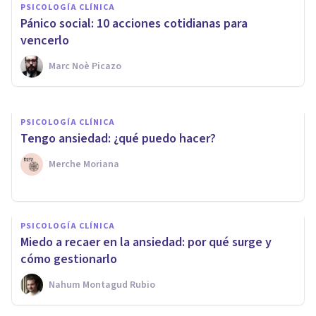
PSICOLOGÍA CLÍNICA
gestionar la preocupación ante
Pánico social: 10 acciones cotidianas para
lo que pasará
vencerlo
Marc Noè Picazo
Javier Ares Arranz
PSICOLOGÍA CLÍNICA
Tengo ansiedad: ¿qué puedo hacer?
Merche Moriana
PSICOLOGÍA CLÍNICA
Miedo a recaer en la ansiedad: por qué surge y
cómo gestionarlo
Nahum Montagud Rubio