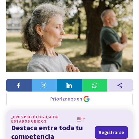
Priorízanos en
¿ERES PSICÓLOGO/A EN
?
ESTADOS UNIDOS
Destaca entre toda tu
Registrarse
competencia