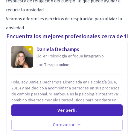
respuesta de relajación del cuerpo, lo que puede ayudar a
reducir la ansiedad.
Veamos diferentes ejercicios de respiración para aliviar la
ansiedad.
Encuentra los mejores profesionales cerca de ti
Daniela Dechamps
Lic. en Psicología enfoque integrativo
Terapia online
Hola, soy Daniela Dechamps. Licenciada en Psicología (UBA,
2015) y me dedico a acompañar a personas en sus procesos
de cambio personal. Mi enfoque es la psicología integrativa:
combino diversos modelos terapéuticos para brindarte un
espacio humano, seguro y libre de juicios, donde construimos
Ver perfil
juntas las herramientas prácticas que necesitas para tu
bienestar en el día a día. Aunque mi formación inicial es en
Terapia Cognitiva, he incorporado enfoques como el
Contactar
Mindfulness y la Terapia de Aceptación y Compromiso (ACT),