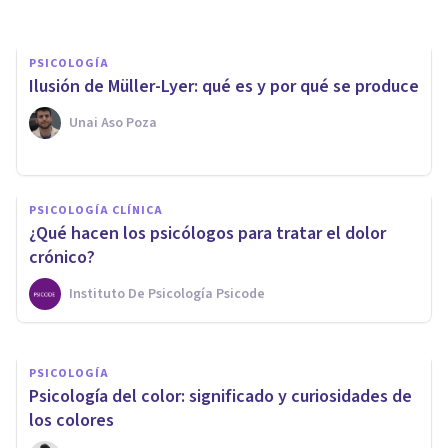
PSICOLOGÍA
Ilusión de Müller-Lyer: qué es y por qué se produce
Unai Aso Poza
PSICOLOGÍA
Percepción del color:
PSICOLOGÍA CLÍNICA
características,
¿Qué hacen los psicólogos para tratar el dolor
funcionamiento y alteraciones
crónico?
Instituto De Psicología Psicode
Laura Ruiz Mitjana
PSICOLOGÍA
Psicología del color: significado y curiosidades de
los colores