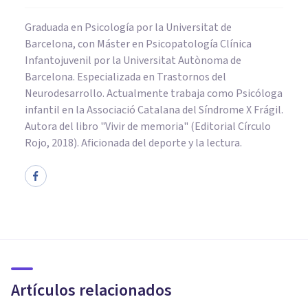
Graduada en Psicología por la Universitat de
Barcelona, con Máster en Psicopatología Clínica
Infantojuvenil por la Universitat Autònoma de
Barcelona. Especializada en Trastornos del
Neurodesarrollo. Actualmente trabaja como Psicóloga
infantil en la Associació Catalana del Síndrome X Frágil.
Autora del libro "Vivir de memoria" (Editorial Círculo
Rojo, 2018). Aficionada del deporte y la lectura.
PSICOLOGÍA
Efecto Kappa: ¿qué es este
fenómeno de la percepción?
Artículos relacionados
Laura Ruiz Mitjana