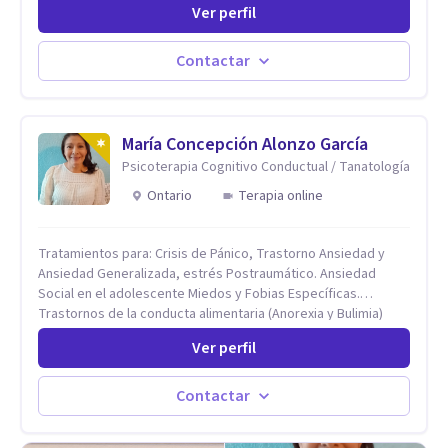
Ver perfil
evidencia científica con comprobados resultados. Los
objetivos terapéuticos están centrados en brindar
herramientas concretas para el cambio, que permitan
Contactar
desarrollar nuevas habilidades y estrategias basadas en la
salud y calidad de vida.
María Concepción Alonzo García
Psicoterapia Cognitivo Conductual / Tanatología
Ontario
Terapia online
Tratamientos para: Crisis de Pánico, Trastorno Ansiedad y
Ansiedad Generalizada, estrés Postraumático. Ansiedad
Social en el adolescente Miedos y Fobias Específicas.
Trastornos de la conducta alimentaria (Anorexia y Bulimia)
Modificación conductas no deseadas. Impulsividad,
Ver perfil
conductas obsesivas, compulsividad. Trastorno obsesivo
compulsivo. Tratamiento Eficaz para la Depresión (AC)
Evaluación, contención e intervención en riesgo Suicida
Contactar
Conductas autolesivas en el adolescente. Problemas con el
consumo de alcohol y sustancias. Tratamiento del Estrés.