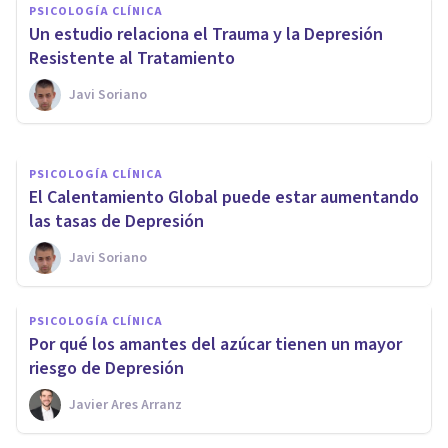
PSICOLOGÍA CLÍNICA
ayudar a tratar la Depresión en
Un estudio relaciona el Trauma y la Depresión
los jóvenes?
Resistente al Tratamiento
Javi Soriano
Sonia Ruz Comas
PSICOLOGÍA CLÍNICA
El Calentamiento Global puede estar aumentando
las tasas de Depresión
Javi Soriano
PSICOLOGÍA CLÍNICA
Por qué los amantes del azúcar tienen un mayor
riesgo de Depresión
Javier Ares Arranz