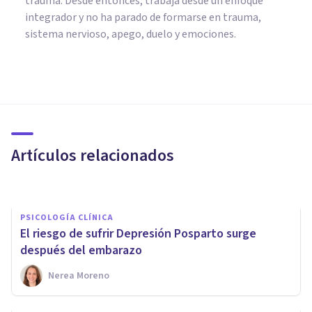
trauma. Desde entonces, trabaja desde un enfoque
integrador y no ha parado de formarse en trauma,
sistema nervioso, apego, duelo y emociones.
PSICOLOGÍA CLÍNICA
Por qué la Depresión nos hace
tener menos hambre... y
querer Carbohidratos
Artículos relacionados
Javi Soriano
PSICOLOGÍA CLÍNICA
El riesgo de sufrir Depresión Posparto surge
después del embarazo
Nerea Moreno
PSICOLOGÍA CLÍNICA
¿Puede la Realidad Virtual