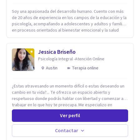
Soy una apasionada del desarrollo humano. Cuento con más
de 20 años de experiencia en los campos de la educación y la
psicología, acompañando a adolescentes y adultos y familias
en procesos orientados al bienestar emocional y la salud
mental. Mi visión es contribuir, a través de mi trabajo, a que
las personas accedan a una vida más digna, plena y con
sentido. Considero que esto es posible cuando
Jessica Briseño
desarrollamos una mayor conciencia de nuestro mundo
Psicología Integral -Atención Online
interior y de la manera en que nuestras experiencias influyen
en nuestra forma de sentir, pensar y relacionarnos. Mi misión
Austin
Terapia online
es ofrecer un espacio de acompañamiento en salud mental
basado en la comprensión, la compasión y el respeto por el
¿Estas atravesando un momento difícil o estas deseando un
ritmo de cada persona. Integro conocimientos y herramientas
cambio en tu vida?... Te ofrezco un espacio abierto y
de la psicología con un enfoque informado en trauma para
respetuoso donde podrás hablar con libertad y comenzar a
ayudar a mis clientes a comprender sus conflictos internos,
trabajar en lo que hoy te preocupa. Me especializo en
fortalecer sus recursos personales, desarrollar nuevas
Trastornos de Ansiedad y a lo largo de mi experiencia
estrategias de afrontamiento y avanzar con mayor claridad,
Ver perfil
profesional he acompañado a muchas Familias y Parejas con
resiliencia y bienestar. Creo profundamente en la
distintas problemáticas como el manejo del estrés,
autoconciencia como un camino fundamental para la
Autoestima, Gestión de la Ira, Depresión, Retos en la Crianza,
transformación personal y para construir una vida más
Contactar
Codependencia, Celos, entre otros. Cuento con más de 12
auténtica y significativa.