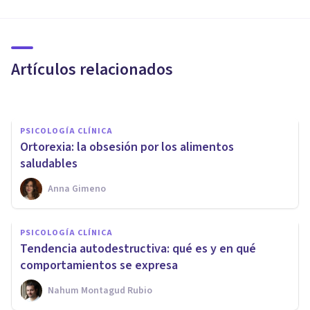
Claves para entender los
trastornos de la conducta
alimentaria
Artículos relacionados
Psicoabreu
PSICOLOGÍA CLÍNICA
Ortorexia: la obsesión por los alimentos
saludables
Anna Gimeno
PSICOLOGÍA CLÍNICA
PSICOLOGÍA CLÍNICA
¿Qué hacer para superar la
Tendencia autodestructiva: qué es y en qué
patología dual?
comportamientos se expresa
Nahum Montagud Rubio
Clínicas Cita