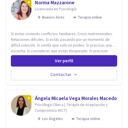
Norma Mazzarone
Licenciada en Psicología
Buenos Aires
Terapia online
Si estas viviendo conflictos familiares. Crisis matrimoniales.
Relaciones dificiles. Si estás pasando por un momento de
difícil solución. Si sentís que solo no podes. Si precisas una
escucha. Si consideras que estás bloqueado. Si precisás
comprensión. Si no logras definir proyectos, objetivos,
Ver perfil
sueños, deseos. Si pensás que lo que te pasa no es tan
grave, pero podría ayudar. Si estás en adicciones y tu
intención es hacer algo con lo que te está pasando. No dudes
Contactar
en comunicarte a fin de comenzar a resolver la situación que
está generando esa angustia.
Ángela Micaela Vega Morales Macedo
Psicóloga Clínica | Terapia de Aceptación y
Compromiso (ACT)
Los Ángeles
Terapia online