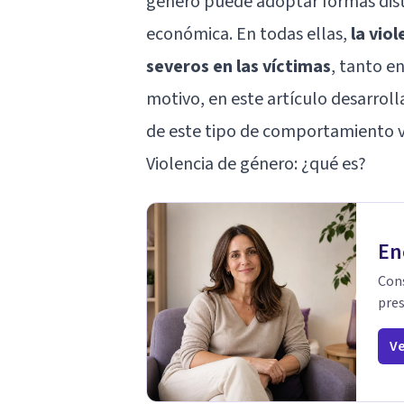
género puede adoptar formas distint
económica. En todas ellas,
la vio
severos en las víctimas
, tanto e
motivo, en este artículo desarrol
de este tipo de comportamiento v
Violencia de género: ¿qué es?
En
Cons
pres
Ve