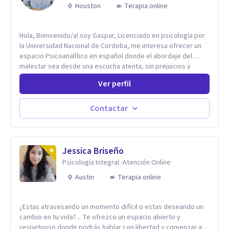
Houston
Terapia online
Hola, Bienvenido/a! soy Gaspar, Licenciado en psicología por
la Universidad Nacional de Cordoba, me interesa ofrecer un
espacio Psicoanalítico en español donde el abordaje del
malestar sea desde una escucha atenta, sin prejuicios y
rescatando lo singular de cada caso, sin caer en etiquetas.
Ver perfil
Considero que todas las personas en algún momento pueden
sufrir y cada una por cuestiones particulares, es en mi
espacio donde se le dará un lugar a esas cuestiones
Contactar
singulares de cada uno, para luego generar cambios. Soy una
persona en constante formación, actualmente curso
seminarios, una especialización en psicoanálisis y también
investigo. Siempre en la búsqueda de ser un mejor
Jessica Briseño
profesional.
Psicología Integral -Atención Online
Austin
Terapia online
¿Estas atravesando un momento difícil o estas deseando un
cambio en tu vida?... Te ofrezco un espacio abierto y
respetuoso donde podrás hablar con libertad y comenzar a