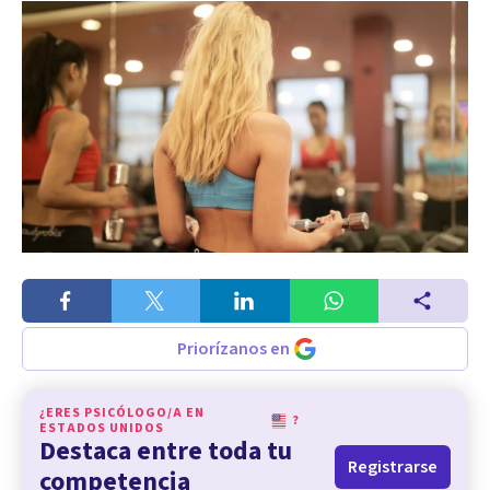
Priorízanos en
¿ERES PSICÓLOGO/A EN
?
ESTADOS UNIDOS
Destaca entre toda tu
Registrarse
competencia