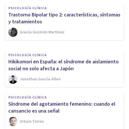
PSICOLOGÍA CLÍNICA
PSICOLOGÍA CLÍNICA
Transexualidad: ¿identidad de
Trastorno Bipolar tipo 2: características, síntomas
género o trastorno psicológico?
y tratamientos
Grecia Guzmán Martínez
Oscar Castillero Mimenza
PSICOLOGÍA CLÍNICA
Hikikomori en España: el síndrome de aislamiento
social no solo afecta a Japón
Jonathan García-Allen
PSICOLOGÍA CLÍNICA
​Síndrome del agotamiento femenino: cuando el
cansancio es una señal
Arturo Torres