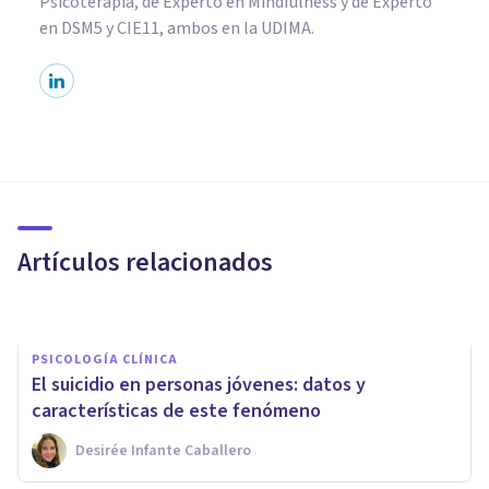
Psicoterapia, de Experto en Mindfulness y de Experto
en DSM5 y CIE11, ambos en la UDIMA.
PAREJA
¿Qué es el complejo de
Cenicienta y por qué afecta a
las mujeres?
Artículos relacionados
Izzat Haykal
PSICOLOGÍA CLÍNICA
El suicidio en personas jóvenes: datos y
características de este fenómeno
Desirée Infante Caballero