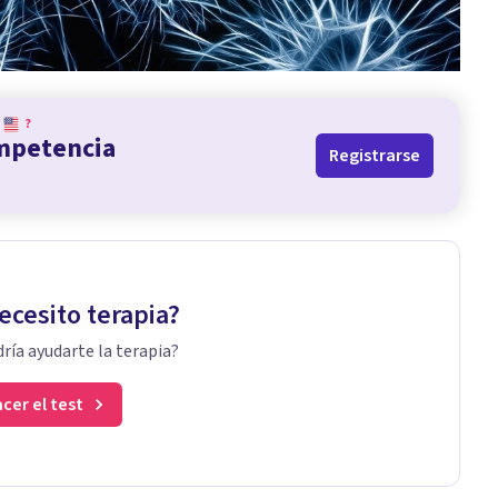
?
ompetencia
Registrarse
ecesito terapia?
ría ayudarte la terapia?
cer el test