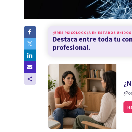
¿ERES PSICÓLOGO/A EN
ESTADOS UNIDOS
Destaca entre toda tu c
profesional.
¿N
¿Pod
Ha