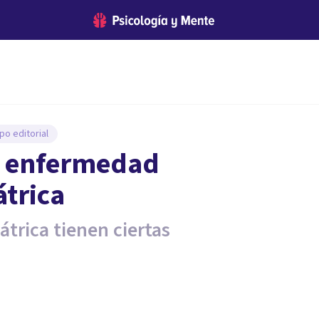
po editorial
re enfermedad
átrica
átrica tienen ciertas