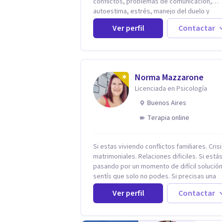
conflictos, problemas de comunicación,
autoestima, estrés, manejo del duelo y
personas con ansiedad y depresión, así c
Ver perfil
Contactar
problemas de conducta y comportamiento.
Desarrollo de personas maximizando su
potencial y elevando su desempeño.
Estableciendo metas a corto y largo plazo,
vital para la vida de cada uno tener su prop
Norma Mazzarone
vision.
Licenciada en Psicología
Buenos Aires
Terapia online
Si estas viviendo conflictos familiares. Cris
matrimoniales. Relaciones dificiles. Si está
pasando por un momento de difícil solución.
sentís que solo no podes. Si precisas una
escucha. Si consideras que estás bloquead
Ver perfil
Contactar
precisás comprensión. Si no logras definir
proyectos, objetivos, sueños, deseos. Si
pensás que lo que te pasa no es tan grave,