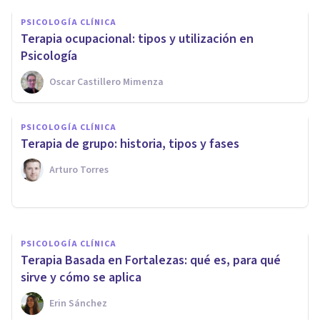
PSICOLOGÍA CLÍNICA
Terapia ocupacional: tipos y utilización en
Psicología
Oscar Castillero Mimenza
PSICOLOGÍA CLÍNICA
PSICOLOGÍA CLÍNICA
Terapia Basada en Procesos:
Terapia de grupo: historia, tipos y fases
qué es y cómo funciona
Arturo Torres
Javi Soriano
PSICOLOGÍA CLÍNICA
Terapia Basada en Fortalezas: qué es, para qué
sirve y cómo se aplica
Erin Sánchez