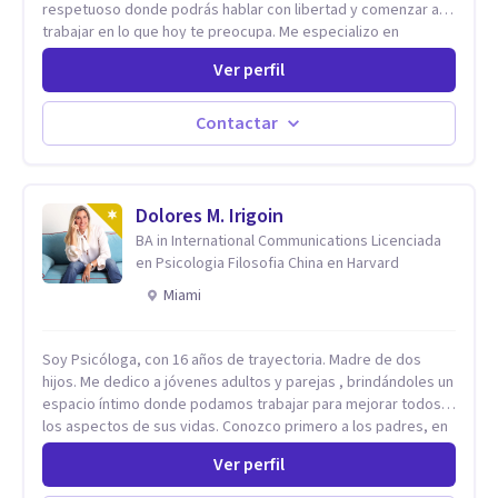
respetuoso donde podrás hablar con libertad y comenzar a
trabajar en lo que hoy te preocupa. Me especializo en
Trastornos de Ansiedad y a lo largo de mi experiencia
Ver perfil
profesional he acompañado a muchas Familias y Parejas con
distintas problemáticas como el manejo del estrés,
Autoestima, Gestión de la Ira, Depresión, Retos en la Crianza,
Contactar
Codependencia, Celos, entre otros. Cuento con más de 12
años de experiencia en el área de la Salud mental y he
trabajado en distintos contextos clínicos con niños,
Adolescentes y Adultos
Dolores M. Irigoin
BA in International Communications Licenciada
en Psicologia Filosofia China en Harvard
Miami
Soy Psicóloga, con 16 años de trayectoria. Madre de dos
hijos. Me dedico a jóvenes adultos y parejas , brindándoles un
espacio íntimo donde podamos trabajar para mejorar todos
los aspectos de sus vidas. Conozco primero a los padres, en
el caso de niños u adolescentes, para luego seguir la terapia
Ver perfil
con sus hijos, apuntalándolos en su futuro personal,
universitario y profesional, siempre conteniendo