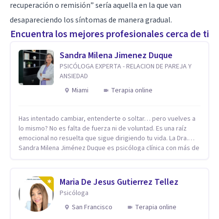
recuperación o remisión” sería aquella en la que van
desapareciendo los síntomas de manera gradual.
Encuentra los mejores profesionales cerca de ti
Sandra Milena Jimenez Duque
PSICÓLOGA EXPERTA - RELACION DE PAREJA Y
ANSIEDAD
Miami
Terapia online
Has intentado cambiar, entenderte o soltar… pero vuelves a
lo mismo? No es falta de fuerza ni de voluntad. Es una raíz
emocional no resuelta que sigue dirigiendo tu vida. La Dra.
Sandra Milena Jiménez Duque es psicóloga clínica con más de
10 años de experiencia, reconocida como una de las
profesionales más destacadas en el abordaje profundo de la
ansiedad, la baja autoestima, la dependencia emocional y los
Maria De Jesus Gutierrez Tellez
conflictos de pareja. Ha trabajado con pacientes en
Psicóloga
diferentes países, acompañando procesos complejos. Su
enfoque terapéutico se diferencia por una premisa clara: no
San Francisco
Terapia online
trabaja el síntoma, trabaja la raíz que lo origina. Su