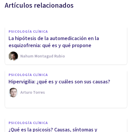
Artículos relacionados
Azor & Asociados
PSICOLOGÍA CLÍNICA
La hipótesis de la automedicación en la
esquizofrenia: qué es y qué propone
Nahum Montagud Rubio
NEUROCIENCIAS
PSICOLOGÍA CLÍNICA
Psicobiología: ¿qué es y qué
Hipervigilia: ¿qué es y cuáles son sus causas?
estudia esta ciencia?
Arturo Torres
Unai Aso Poza
PSICOLOGÍA CLÍNICA
¿Qué es la psicosis? Causas, síntomas y