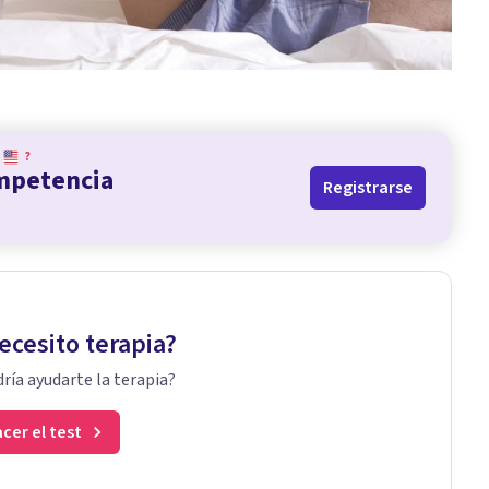
?
ompetencia
Registrarse
ecesito terapia?
ría ayudarte la terapia?
cer el test