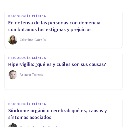
PSICOLOGÍA CLÍNICA
En defensa de las personas con demencia:
combatamos los estigmas y prejuicios
Cristina García
PSICOLOGÍA CLÍNICA
PSICOLOGÍA CLÍNICA
Los 6 tipos de trastornos del
Hipervigilia: ¿qué es y cuáles son sus causas?
Estado del Ánimo
Arturo Torres
Oscar Castillero Mimenza
PSICOLOGÍA CLÍNICA
Síndrome orgánico cerebral: qué es, causas y
síntomas asociados