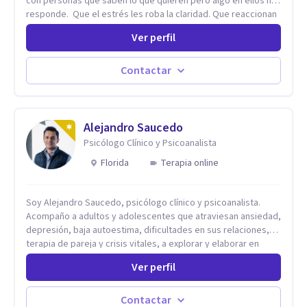
con personas que saben lo que quieren pero algo en ellos no
responde. Que el estrés les roba la claridad. Que reaccionan
antes de pensar y después se arrepienten. Que las
Ver perfil
relaciones importantes se desgastan sin poder detenerlo. Mi
enfoque combina la neurociencia del comportamiento con la
psicoterapia de profundidad. No trabajo sobre los síntomas.
Contactar
Trabajo sobre el sistema nervioso — el mecanismo que
produce esos patrones — para que dejen de gobernar tu
vida. El resultado no es sentirse "mejor" por un rato. Es que el
patrón cambie.
Alejandro Saucedo
Psicólogo Clínico y Psicoanalista
Florida
Terapia online
Soy Alejandro Saucedo, psicólogo clínico y psicoanalista.
Acompaño a adultos y adolescentes que atraviesan ansiedad,
depresión, baja autoestima, dificultades en sus relaciones,
terapia de pareja y crisis vitales, a explorar y elaborar en
profundidad los conflictos internos que generan malestar en
Ver perfil
su presente. A través del proceso psicoanalítico de
autoconocimiento y análisis, es posible acceder a las
historias personales, elaborar las experiencias del pasado y
Contactar