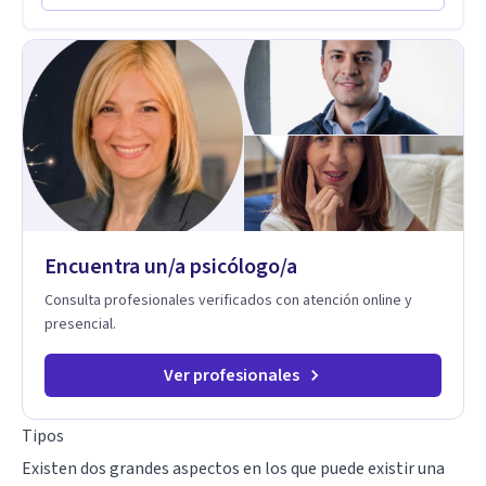
resignificarlas, liberando su influencia para construir un futuro
con mayor libertad y autenticidad. La terapia psicoanalítica
crea un espacio de verbalización libre y sin filtros. A través de
esta conversación abierta y del trabajo analítico conjunto, se
exploran las vivencias que aún condicionan el presente, se les
otorga un nuevo sentido y se transforma su impacto
emocional. De esta forma, los pacientes logran mayor
claridad sobre sí mismos, reducen significativamente su
sufrimiento y alcanzan cambios profundos y duraderos en su
vida y relaciones personales.
Encuentra un/a psicólogo/a
Consulta profesionales verificados con atención online y
presencial.
Ver profesionales
Tipos
Existen dos grandes aspectos en los que puede existir una