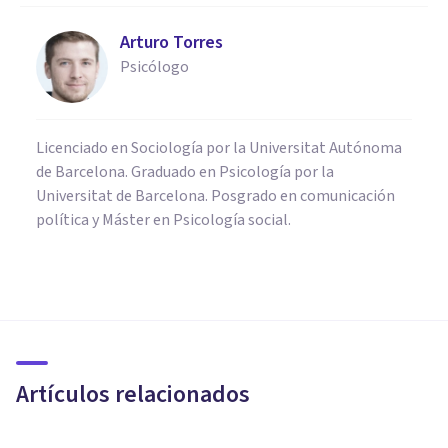
Arturo Torres
Psicólogo
Licenciado en Sociología por la Universitat Autónoma
de Barcelona. Graduado en Psicología por la
Universitat de Barcelona. Posgrado en comunicación
política y Máster en Psicología social.
PSICOLOGÍA CLÍNICA
Trastornos cognitivos: qué son
y cuáles son sus tipos
Artículos relacionados
Bertrand Regader