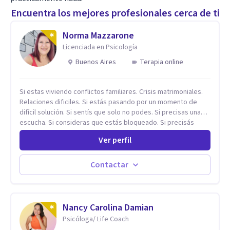
Encuentra los mejores profesionales cerca de ti
Norma Mazzarone
Licenciada en Psicología
Buenos Aires
Terapia online
Si estas viviendo conflictos familiares. Crisis matrimoniales.
Relaciones dificiles. Si estás pasando por un momento de
difícil solución. Si sentís que solo no podes. Si precisas una
escucha. Si consideras que estás bloqueado. Si precisás
comprensión. Si no logras definir proyectos, objetivos,
Ver perfil
sueños, deseos. Si pensás que lo que te pasa no es tan
grave, pero podría ayudar. Si estás en adicciones y tu
intención es hacer algo con lo que te está pasando. No dudes
Contactar
en comunicarte a fin de comenzar a resolver la situación que
está generando esa angustia.
Nancy Carolina Damian
Psicóloga/ Life Coach