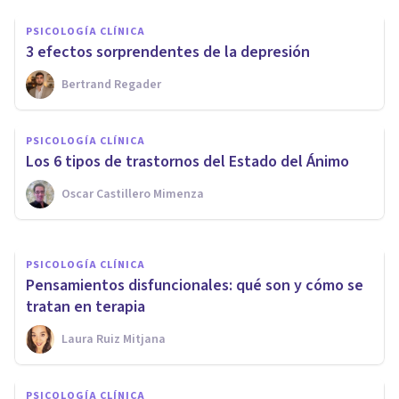
PSICOLOGÍA CLÍNICA
3 efectos sorprendentes de la depresión
Bertrand Regader
PSICOLOGÍA CLÍNICA
Hipervigilia: ¿qué es y cuáles
PSICOLOGÍA CLÍNICA
son sus causas?
Los 6 tipos de trastornos del Estado del Ánimo
Oscar Castillero Mimenza
Arturo Torres
PSICOLOGÍA CLÍNICA
Pensamientos disfuncionales: qué son y cómo se
tratan en terapia
Laura Ruiz Mitjana
PSICOLOGÍA CLÍNICA