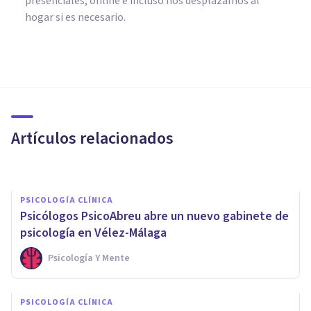
presenciales, online e incluso nos desplazamos al
hogar si es necesario.
PSICOLOGÍA CLÍNICA
Psicología online para mujeres
con el síndrome de la mujer
agotada
Artículos relacionados
Psonríe
PSICOLOGÍA CLÍNICA
Psicólogos PsicoAbreu abre un nuevo gabinete de
psicología en Vélez-Málaga
Psicología Y Mente
PSICOLOGÍA CLÍNICA
PSICOLOGÍA CLÍNICA
Terapia Basada en Procesos: