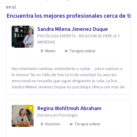
en sí.
Encuentra los mejores profesionales cerca de ti
Sandra Milena Jimenez Duque
PSICÓLOGA EXPERTA - RELACION DE PAREJA Y
ANSIEDAD
Miami
Terapia online
Has intentado cambiar, entenderte o soltar… pero vuelves a
lo mismo? No es falta de fuerza ni de voluntad. Es una raíz
emocional no resuelta que sigue dirigiendo tu vida. La Dra.
Sandra Milena Jiménez Duque es psicóloga clínica con más de
10 años de experiencia, reconocida como una de las
profesionales más destacadas en el abordaje profundo de la
ansiedad, la baja autoestima, la dependencia emocional y los
Regina Wohltmuh Abraham
conflictos de pareja. Ha trabajado con pacientes en
Doctora en Psicología
diferentes países, acompañando procesos complejos. Su
enfoque terapéutico se diferencia por una premisa clara: no
Houston
Terapia online
trabaja el síntoma, trabaja la raíz que lo origina. Su
metodología interviene en tres niveles: regulación del