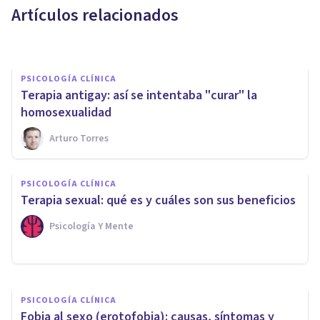
Artículos relacionados
Andrés Carrillo
PSICOLOGÍA CLÍNICA
Terapia antigay: así se intentaba "curar" la
homosexualidad
Arturo Torres
PSICOLOGÍA CLÍNICA
PSICOLOGÍA CLÍNICA
Filias y parafilias: definición,
Terapia sexual: qué es y cuáles son sus beneficios
tipos y características
Psicología Y Mente
Arturo Torres
PSICOLOGÍA CLÍNICA
Fobia al sexo (erotofobia): causas, síntomas y