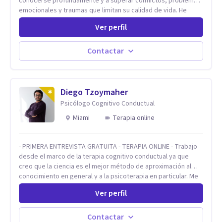
conocerse profundamente y a superar conflictos, problemas
emocionales y traumas que limitan su calidad de vida. He
trabajado en reconocidas instituciones como el Hospital
Ver perfil
Psiquiátrico San Rafael, Instituto Psiquiátrico MENDAO, San
Bernardino, Hospital Psiquiátrico Infantil y el Centro de
Integración Juvenil. Además, tuve el privilegio de colaborar
Contactar
en comunidades como Olivar del Conde y Xochimilco, lo que
me permitió conocer diversas realidades y necesidades.
Diego Tzoymaher
Psicólogo Cognitivo Conductual
Miami
Terapia online
- PRIMERA ENTREVISTA GRATUITA - TERAPIA ONLINE - Trabajo
desde el marco de la terapia cognitivo conductual ya que
creo que la ciencia es el mejor método de aproximación al
conocimiento en general y a la psicoterapia en particular. Me
interesan los procesos de cambio conductual por los que una
Ver perfil
persona pueda alcanzar sus objetivos, transitando,
aceptando y modificando sus patrones cognitivos y
emocionales. Abordo patologías específicas como trastornos
Contactar