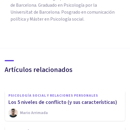
de Barcelona. Graduado en Psicología por la
Universitat de Barcelona. Posgrado en comunicación
política y Máster en Psicología social.
PSICOLOGÍA SOCIAL Y RELACIONES PERSONALES
Comunicación asertiva: cómo
expresarse de manera clara
Artículos relacionados
Izzat Haykal
PSICOLOGÍA SOCIAL Y RELACIONES PERSONALES
Los 5 niveles de conflicto (y sus características)
Mario Arrimada
PSICOLOGÍA SOCIAL Y RELACIONES PERSONALES
¿Es el conflicto un fenómeno