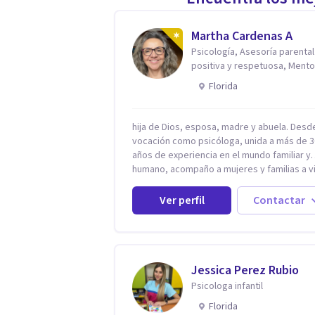
Martha Cardenas A
Psicología, Asesoría parental
positiva y respetuosa, Mento
reconexión contigo
Florida
hija de Dios, esposa, madre y abuela. Desd
vocación como psicóloga, unida a más de 3
años de experiencia en el mundo familiar y
humano, acompaño a mujeres y familias a vi
con mayor paz, claridad y confianza en sí
mismas. Creo profundamente que la vida e
Ver perfil
Contactar
hecha de etapas, y que cada ciclo —person
emocional, espiritual y familiar— trae
oportunidades de crecimiento. Por eso util
una combinación de psicología positiva,
enfoque humanista, herramientas
Jessica Perez Rubio
contemporáneas de bienestar mental y
Psicologa infantil
espiritualidad, para que puedas recorrer tu
Florida
propio camino sintiéndote sostenida,