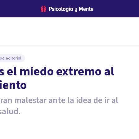
po editorial
es el miedo extremo al
iento
an malestar ante la idea de ir al
salud.