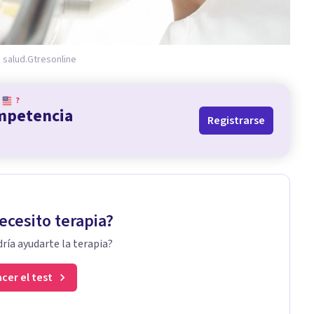
 salud.
Gtresonline
?
ompetencia
Registrarse
ecesito terapia?
ría ayudarte la terapia?
cer el test