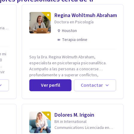
Regina Wohltmuh Abraham
Doctora en Psicología
ria
Houston
Terapia online
e mi
Soy la Dra. Regina Wolmuth Abraham,
0
especialista en psicoterapia psicoanalítica.
Acompaño a las personas a conocerse
vir
profundamente y a superar conflictos,
problemas emocionales y traumas que limitan
stá
Ver perfil
Contactar
su calidad de vida. He trabajado en reconocidas
al,
instituciones como el Hospital Psiquiátrico San
Rafael, Instituto Psiquiátrico MENDAO, San
izo
Bernardino, Hospital Psiquiátrico Infantil y el
Centro de Integración Juvenil. Además, tuve el
Dolores M. Irigoin
privilegio de colaborar en comunidades como
BA in International
Olivar del Conde y Xochimilco, lo que me
Communications Licenciada en
permitió conocer diversas realidades y
Psicologia Filosofia China en