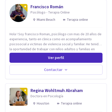
Francisco Román
Psicólogo - Terapia Online
Miami Beach
Terapia online
Hola ! Soy francisco Roman, psicólogo con mas de 20 años de
experiencia, tanto en clinica como en acompañamiento
psicosocial a victimas de violencia social y familiar. He tenido
la oportunidad de trabajar con niños adultos y familias en
todos los espacios y esto me ha dado un una variedad de
Ver perfil
aprendizajes que ahora pongo a tu disposicion. En la
actualidad puedo atenderte de manera presencial y/o virtual,
de lunes a sabado. el costo de cada sesión lo acordamos en
Contactar
el primer contacto
Regina Wohltmuh Abraham
Doctora en Psicología
Houston
Terapia online