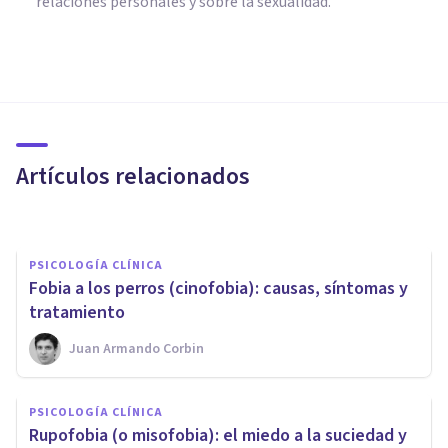
relaciones personales y sobre la sexualidad.
PSICOLOGÍA CLÍNICA
Ictiofobia (fobia a los peces):
síntomas, causas y tratamiento
Artículos relacionados
Isabel Rovira Salvador
PSICOLOGÍA CLÍNICA
Fobia a los perros (cinofobia): causas, síntomas y
tratamiento
Juan Armando Corbin
PSICOLOGÍA CLÍNICA
Arrhenfobia (fobia a los
PSICOLOGÍA CLÍNICA
hombres): síntomas, causas y
Rupofobia (o misofobia): el miedo a la suciedad y