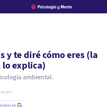
s y te diré cómo eres (la
lo explica)
icología ambiental.
8:50
CEST
rízanos en