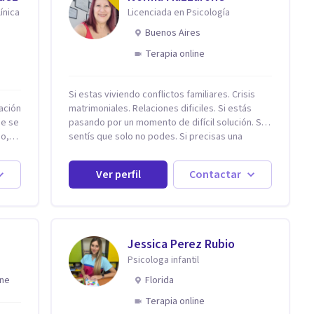
ínica
Licenciada en Psicología
Buenos Aires
Terapia online
Si estas viviendo conflictos familiares. Crisis
ación
matrimoniales. Relaciones dificiles. Si estás
ue se
pasando por un momento de difícil solución. Si
eo,
sentís que solo no podes. Si precisas una
escucha. Si consideras que estás bloqueado. Si
 la
precisás comprensión. Si no logras definir
Ver perfil
Contactar
proyectos, objetivos, sueños, deseos. Si
pensás que lo que te pasa no es tan grave, pero
podría ayudar. Si estás en adicciones y tu
ión
intención es hacer algo con lo que te está
r al
pasando. No dudes en comunicarte a fin de
Jessica Perez Rubio
comenzar a resolver la situación que está
Psicologa infantil
ue
generando esa angustia.
ine
Florida
ad,
Terapia online
ar e