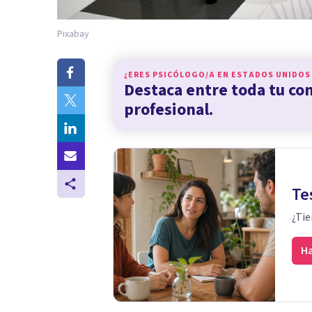
Pixabay
¿ERES PSICÓLOGO/A EN
ESTADOS UNIDOS
Destaca entre toda tu c
profesional.
Te
¿Tie
Ha