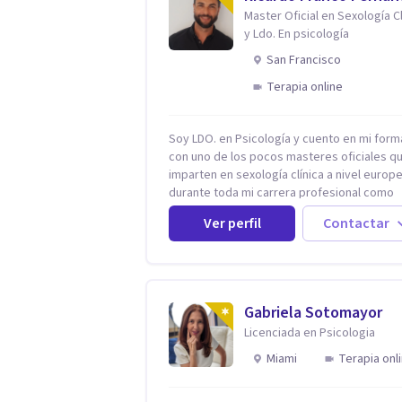
Master Oficial en Sexología Cl
y Ldo. En psicología
San Francisco
Terapia online
Soy LDO. en Psicología y cuento en mi form
con uno de los pocos masteres oficiales q
imparten en sexología clínica a nivel europ
durante toda mi carrera profesional como
psicólogo-sexólogo he estado enfocado en
Ver perfil
Contactar
terapia sexual desde una perspectiva
multidisciplinar BIO-PSICO-SOCIAL ya que
aunque las bases de mi trabajo son
psicológicas, si no se tienen en considerac
otros factores la terapia puede no funciona
Gabriela Sotomayor
tener una visión demasiado simplista,
Licenciada en Psicologia
excluyendo de antemano otros factores q
pueden influir. Mi intención es ayudar para
Miami
Terapia onl
conseguir una mejora global de tu sexualid
considerando cada caso como algo particul